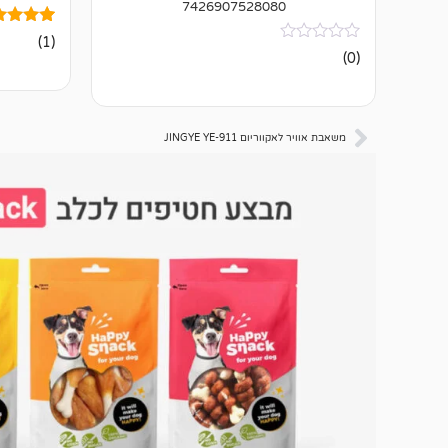
7426907528080
1
מדורג
(1)
5.00
אין
(0)
מתוך 5
ביקורות
מבוסס על
דירוגים ש
לקוחות
משאבת אוויר לאקווריום JINGYE YE-911