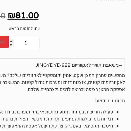
אין
ביקורות
₪
81.00
00
ניתן להזמנה מראש
הו
משאבת אוויר לאקווריום JINGYE YE-922
לאקווריומים קטנים, צנצנות דגים ומערכות גידול קטנות. המשאבה מ
אספקת חמצן רציפה ובריאה לדגים ולצמחייה שלכם.
תכונות מרכזיות:
פעולה חרישית במיוחד: מנוע נחושת איכותי ומערכת בידוד 
רגליות גומי בולמות זעזועים: תחתית המכשיר מצוידת ברפיד
חיסכון מקסימלי באנרגיה: צריכת חשמל אפסית המאפשרת עבודה רציפה /7