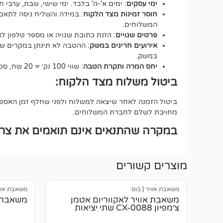
ימי עסקים
: ימים א'-ה' בלבד. ימי שישי, שבת, ערבי ח
חוסר זמינות מצד הלקוח
: במידה והשליח ניסה לתאם 
המשלוחים.
פרטים שגויים
: הזנת כתובת שגויה או מספר טלפון 
אירועים חריגים במשק
: ההטבה לא תינתן במקרים של ע
במשק.
יחס המרה ותקרת הטבה
: שווי 100 נק׳ = 20 שח, סכום ההטבה הכולל לא יעבור את ה-500 נקודות.
ביטול משלוח מצד הלקוח:
ביטול הזמנה לאחר שיצאה למשלוח ולפני שחלף זמן האספקה
מחויבת לשלם לחברת המשלוחים.
במקרה שהתנאים אינם תואמים את צרכי
מוצרים קשורים
משאבת אוויר
|
בוס
משאבת אוו
משאבת אוויר לאקווריום אטמן
משאבת או
צ׳מפיון CX-0088 שתי יציאות