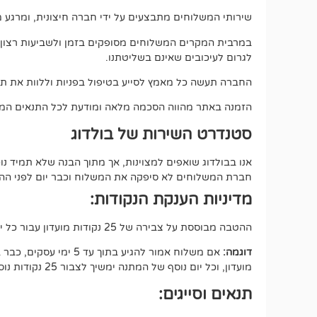
שירותי המשלוחים מתבצעים על ידי חברה חיצונית, ומרגע מס
במרבית המקרים המשלוחים מסופקים בזמן ולשביעות רצון מלאה
לגרום לעיכובים שאינם בשליטתנו.
החברה תעשה כל מאמץ לסייע בטיפול בפניות וללוות את תה
הזמנה באתר מהווה הסכמה מלאה ומודעת לכל התנאים המפ
סטנדרט השירות של בולדוג
אנו בבולדוג שואפים למצוינות, אך מתוך הבנה שלא תמיד 
חברת המשלוחים לא סיפקה את המשלוח וכבר יום לפני ההתחי
מדיניות הענקת הנקודות:
ההטבה מבוססת על צבירה של 25 נקודות מועדון עבור כל יום של המתנה, החל מיום העסקים הרביעי מרגע איסוף החבילה (100 נק במצטבר).
דוגמה:
מועדון, וכל יום נוסף של המתנה ימשיך לצבור 25 נקודות נוספות.
תנאים וסייגים: