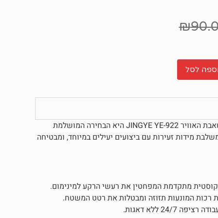
₪
90.
ספה לסל
מחפשים פתרון חמצן שקט, אמין וקומפקטי לאקווריום שלכם? משאבת האוויר JINGYE YE-922 היא הבחירה המושלמת
שלבת מידות זעירות עם ביצועים יעילים במיוחד, ומבטיחה
אקוסטית מתקדמת המפחטין את רעשי הרקע למינימום.
ות רכות המונעות תזוזה ומבטלות את רטט המשטח.
24 ללא דאגות.