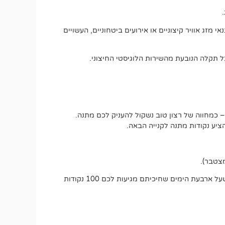
מזג אוויר קיצוניים או אירועים ביטחוניים, העשויים
 תקלה הנובעת מהשירות הלוגיסטי החיצוני.
 כמחווה של רצון טוב נשקול להעניק לכם מתנה.
יע נקודות מתנה לקנייה הבאה.
אם משלוח אמור להגיע בתוך עד 5 ימי עסקים, כבר בסיום היום הרביעי תוכלו לבקש את ההטבה הרטרואקטיבית. זאת אומרת שעל ארבעת הימים שחיכיתם מגיעות לכם 100 נקודות