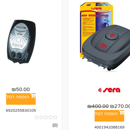
₪
50.00
הוספה לסל
₪
400.00
₪
270.0
6920255830105
הוספה לסל
אין
(0)
4001942088169
ביקורות