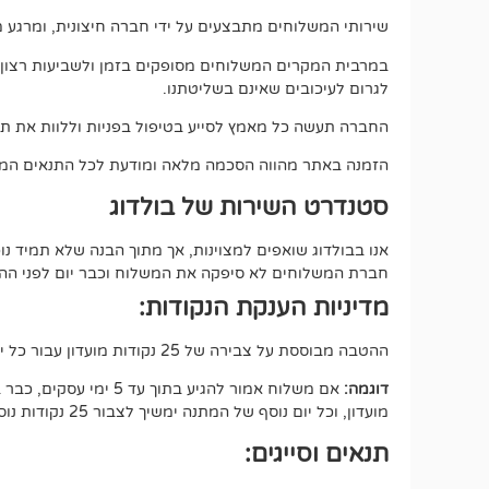
שירותי המשלוחים מתבצעים על ידי חברה חיצונית, ומרגע מס
במרבית המקרים המשלוחים מסופקים בזמן ולשביעות רצון מלאה
לגרום לעיכובים שאינם בשליטתנו.
החברה תעשה כל מאמץ לסייע בטיפול בפניות וללוות את תה
הזמנה באתר מהווה הסכמה מלאה ומודעת לכל התנאים המפ
סטנדרט השירות של בולדוג
אנו בבולדוג שואפים למצוינות, אך מתוך הבנה שלא תמיד 
חברת המשלוחים לא סיפקה את המשלוח וכבר יום לפני ההתחי
מדיניות הענקת הנקודות:
ההטבה מבוססת על צבירה של 25 נקודות מועדון עבור כל יום של המתנה, החל מיום העסקים הרביעי מרגע איסוף החבילה (100 נק במצטבר).
דוגמה:
מועדון, וכל יום נוסף של המתנה ימשיך לצבור 25 נקודות נוספות.
תנאים וסייגים: