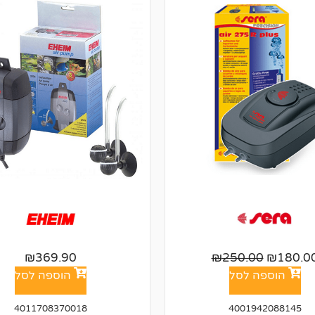
₪
369.90
₪
250.00
₪
180.0
הוספה לסל
הוספה לסל
4011708370018
4001942088145