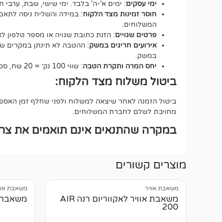
ימי עסקים
: ימים א'-ה' בלבד. ימי שישי, שבת, ערבי ח
חוסר זמינות מצד הלקוח
: במידה והשליח ניסה לתאם 
המשלוחים.
פרטים שגויים
: הזנת כתובת שגויה או מספר טלפון 
אירועים חריגים במשק
: ההטבה לא תינתן במקרים של ע
במשק.
יחס המרה ותקרת הטבה
: שווי 100 נק׳ = 20 שח, סכום ההטבה הכולל לא יעבור את ה-500 נקודות.
ביטול משלוח מצד הלקוח:
ביטול הזמנה לאחר שיצאה למשלוח ולפני שחלף זמן האספקה
מחויבת לשלם לחברת המשלוחים.
במקרה שהתנאים אינם תואמים את צרכי
מוצרים קשורים
משאבת אוויר
משאבת אוו
משאבת אוויר לאקווריום רנה AIR
משאבת או
200