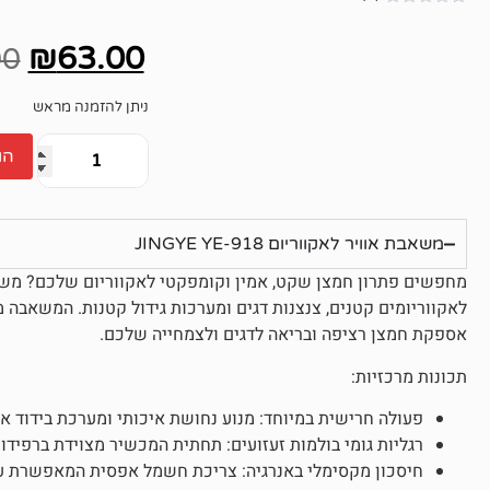
אין
ביקורות
₪
63.00
00
ניתן להזמנה מראש
הו
משאבת אוויר לאקווריום JINGYE YE-918
לאקווריומים קטנים, צנצנות דגים ומערכות גידול קטנות. המשאבה מ
אספקת חמצן רציפה ובריאה לדגים ולצמחייה שלכם.
תכונות מרכזיות:
פעולה חרישית במיוחד: מנוע נחושת איכותי ומערכת בידוד 
רגליות גומי בולמות זעזועים: תחתית המכשיר מצוידת ברפיד
חיסכון מקסימלי באנרגיה: צריכת חשמל אפסית המאפשרת עבודה רציפה /7