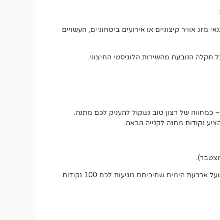
מזג אוויר קיצוניים או אירועים ביטחוניים, העשויים
 תקלה הנובעת מהשירות הלוגיסטי החיצוני.
 כמחווה של רצון טוב נשקול להעניק לכם מתנה.
יע נקודות מתנה לקנייה הבאה.
אם משלוח אמור להגיע בתוך עד 5 ימי עסקים, כבר בסיום היום הרביעי תוכלו לבקש את ההטבה הרטרואקטיבית. זאת אומרת שעל ארבעת הימים שחיכיתם מגיעות לכם 100 נקודות