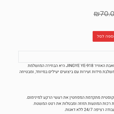
₪
70.
ספה לסל
מחפשים פתרון חמצן שקט, אמין וקומפקטי לאקווריום שלכם? משאבת האוויר JINGYE YE-918 היא הבחירה המושלמת
שלבת מידות זעירות עם ביצועים יעילים במיוחד, ומבטיחה
אקוסטית מתקדמת המפחטין את רעשי הרקע למינימום.
ות רכות המונעות תזוזה ומבטלות את רטט המשטח.
24 ללא דאגות.