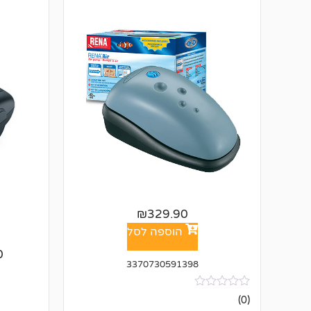
₪
329.90
הוספה לסל
0
3370730591398
אין
(0)
ביקורות