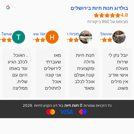
חיות בירושלים
מוניות רחובות אסף
Hana Ver
Tamar
סאן בן 
חנות חיות
מאז
. האוכל
פשוט חווית
גדולה
שעברתי
לכלב הגיע
קנייה שאפו
ומקצועית
לירושלים
עוד באותו
לעוסקים
קונה אצלם
אני קונה
היום עם
במלאכה
אוכל לכלב
אוכל
שליח.
שירות-אמינות-ז
ומאוד
לחתולים
ממליצה
והכי חשוב
מרוצה
וכלבים
מאד!!
איכות
בעיקר
בבולדוג.
שירות מאד
ממליץ
ויות שמורות ©
חנות חיות
בול דוג הקניון לחיות 2026
מהשירות
עובדים שם
מקצועי
בחום
וגם
אנשים
ואדיב ,
מהמחירים
מדהימים ,
מאד
הזולים
שפותרים
נחמדים ,