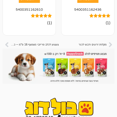
5400351162610
540035
1
מדורג
(1)
5.00
מתוך 5
מבוסס על
דירוגים של
לקוחות
בש לכנר
צעצוע לכלב פריזבי מצפצף 16 ס"מ – כדורסל