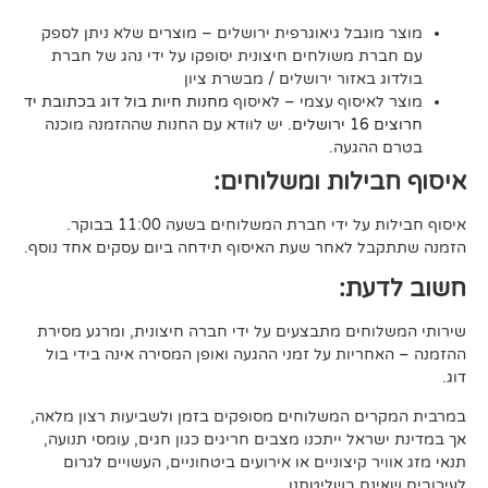
בל גיאוגרפית ירושלים – מוצרים שלא ניתן לספק
משולחים חיצונית יסופקו על ידי נהג של חברת
אזור ירושלים / מבשרת ציון
סוף עצמי – לאיסוף
מחנות חיות בול דוג בכתובת יד
. יש לוודא עם החנות שההזמנה מוכנה
געה.
לות ומשלוחים:
די חברת המשלוחים בשעה 11:00 בבוקר.
לאחר שעת האיסוף תידחה ביום עסקים אחד נוסף.
ת:
ים מתבצעים על ידי חברה חיצונית, ומרגע מסירת
ות על זמני ההגעה ואופן המסירה אינה בידי בול
 המשלוחים מסופקים בזמן ולשביעות רצון מלאה,
ל ייתכנו מצבים חריגים כגון חגים, עומסי תנועה,
קיצוניים או אירועים ביטחוניים, העשויים לגרום
ם בשליטתנו.