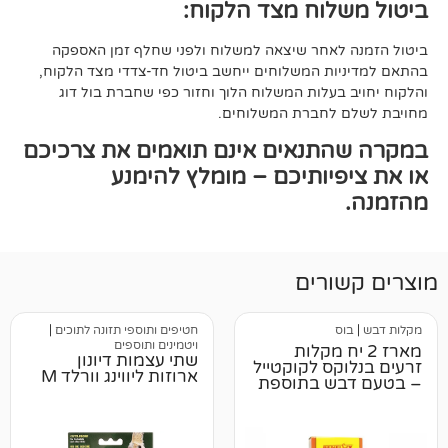
וח מצד הלקוח:
אחר שיצאה למשלוח ולפני שחלף זמן האספקה
ת המשלוחים ייחשב ביטול חד-צדדי מצד הלקוח,
עלות המשלוח הלוך וחזור כפי שחברת בול דוג
לחברת המשלוחים.
תנאים אינם תואמים את צרכיכם
יותיכם – מומלץ להימנע
רים
חטיפים ותוספי תזונה לתוכים
|
ויטמינים ותוספים
 יח מקלות
שתי עצמות דיונון
ס לקוקטייל
ארוזות ליווינג וורלד M
ש בתוספת