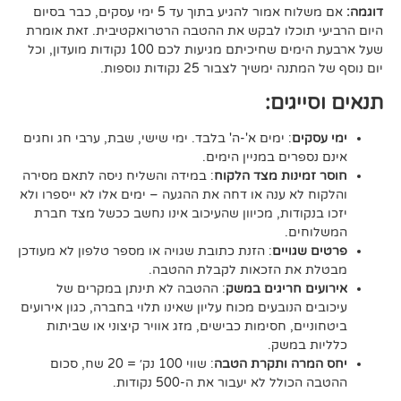
אם משלוח אמור להגיע בתוך עד 5 ימי עסקים, כבר בסיום
וכלו לבקש את ההטבה הרטרואקטיבית. זאת אומרת
שעל ארבעת הימים שחיכיתם מגיעות לכם 100 נקודות מועדון, וכל
יך לצבור 25 נקודות נוספות.
גים:
ם
: ימים א'-ה' בלבד. ימי שישי, שבת, ערבי חג וחגים
רים במניין הימים.
נות מצד הלקוח
: במידה והשליח ניסה לתאם מסירה
א ענה או דחה את ההגעה – ימים אלו לא ייספרו ולא
ודות, מכיוון שהעיכוב אינו נחשב ככשל מצד חברת
ם.
ויים
: הזנת כתובת שגויה או מספר טלפון לא מעודכן
ת הזכאות לקבלת ההטבה.
 חריגים במשק
: ההטבה לא תינתן במקרים של
הנובעים מכוח עליון שאינו תלוי בחברה, כגון אירועים
ם, חסימות כבישים, מזג אוויר קיצוני או שביתות
במשק.
ה ותקרת הטבה
: שווי 100 נק׳ = 20 שח, סכום
ל לא יעבור את ה-500 נקודות.