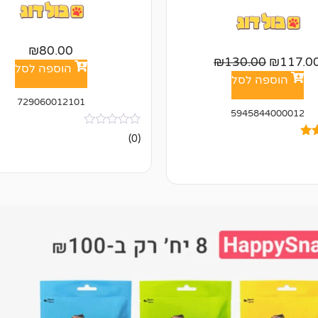
₪
80.00
₪
130.00
₪
117.0
הוספה לסל
הוספה לסל
729060012101
5945844000012
אין
(0)
ביקורות
ל