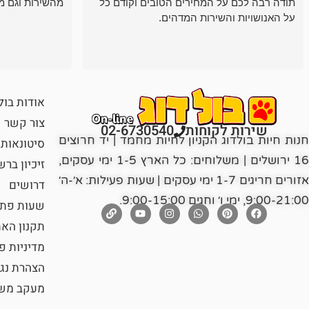
תודה רבה לכם על המחירים הטובים וקודם כל
מהשירות וגם מ
על האנושויות והשירות המדהים.
אודות בול
צור קשר
שירות לקוחות
02-6730540
חנות חיות בולדוג הקניון לחיות מחמד | יד חרוצים
סיטונאות
16 ירושלים | משלוחים: כל הארץ 1-5 ימי עסקים,
זיכיון בר
אזורים חריגים 1-7 ימי עסקים | שעות פעילות: א׳-ה׳
דרושים
9:00-21:00, ימי ו׳ וחגים 9:00-15:00.
שעות פתי
תקנון הא
מדיניות פ
הצהרת נג
מעקב משל