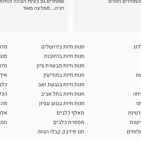
המחירים הזולים
שפותרים גם בעיות הובלה לנחלאו
חניה... ממליצה מאוד
דוג
חנות חיות בירושלים
מדר
חנות חיות ברחובות
סוגי
חנות חיות מבשרת ציון
מדרי
שת
חנות חיות במודיעין
איך
חנות חיות בגבעת זאב
כלב
חה
חנות חיות בתל אביב
הכל
תר
חנות חיות בגוש עציון
מה 
רטיות
מאלף כלבים
אלר
ישות
מספרת כלבים
תמו
וחים
תנו פידבק קבלו הנחה