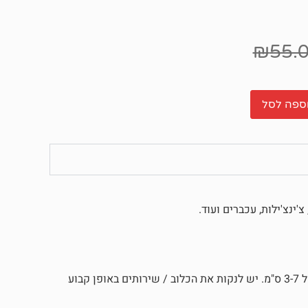
₪
55.
ספה לסל
ינצ'ילות, עכברים ועוד.
לרפד את הכלוב או שירותי החתול במצע שבבי העץ הדחוס בגובה של 3-7 ס"מ. יש לנקות את הכלוב / שירותים באופן קבוע