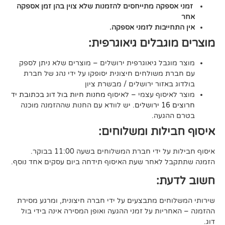
קה מתייחסים להזמנות שלא צוין בהן זמן אספקה
יבות לזמני אספקה.
גבלים גיאוגרפית:
בל גיאוגרפית ירושלים – מוצרים שלא ניתן לספק
משולחים חיצונית יסופקו על ידי נהג של חברת
אזור ירושלים / מבשרת ציון
סוף עצמי – לאיסוף
מחנות חיות בול דוג בכתובת יד
. יש לוודא עם החנות שההזמנה מוכנה
געה.
לות ומשלוחים:
די חברת המשלוחים בשעה 11:00 בבוקר.
לאחר שעת האיסוף תידחה ביום עסקים אחד נוסף.
ת:
ים מתבצעים על ידי חברה חיצונית, ומרגע מסירת
ות על זמני ההגעה ואופן המסירה אינה בידי בול