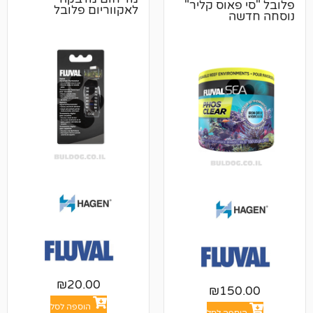
אוס קליר"
לאקווריום פלובל
ה
₪
20.00
₪
15
הוספה לסל
פה לסל