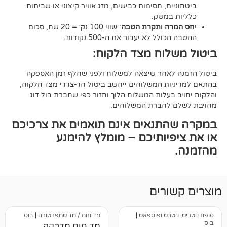
ם, חסימות כבישים, מזג אוויר קיצוני או שביתות
במשק.
ה ותקרת הטבה
: שווי 100 נק׳ = 20 שח, סכום
ל לא יעבור את ה-500 נקודות.
וח מצד הלקוח:
אחר שיצאה למשלוח ולפני שחלף זמן האספקה
ת המשלוחים ייחשב ביטול חד-צדדי מצד הלקוח,
עלות המשלוח הלוך וחזור כפי שחברת בול דוג
לחברת המשלוחים.
תנאים אינם תואמים את צרכיכם
יותיכם – מומלץ להימנע
רים
טרט ופוספאט
|
מד חום / מד טמפרטורה
|
בוס
מד חום מדבקה