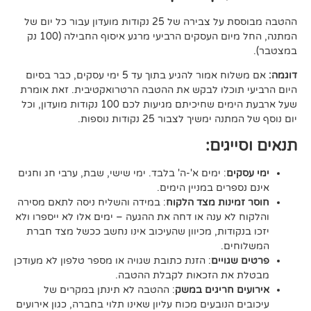
ההטבה מבוססת על צבירה של 25 נקודות מועדון עבור כל יום של
המתנה, החל מיום העסקים הרביעי מרגע איסוף החבילה (100 נק
אם משלוח אמור להגיע בתוך עד 5 ימי עסקים, כבר בסיום
וכלו לבקש את ההטבה הרטרואקטיבית. זאת אומרת
שעל ארבעת הימים שחיכיתם מגיעות לכם 100 נקודות מועדון, וכל
יך לצבור 25 נקודות נוספות.
גים:
ם
: ימים א'-ה' בלבד. ימי שישי, שבת, ערבי חג וחגים
רים במניין הימים.
נות מצד הלקוח
: במידה והשליח ניסה לתאם מסירה
א ענה או דחה את ההגעה – ימים אלו לא ייספרו ולא
ודות, מכיוון שהעיכוב אינו נחשב ככשל מצד חברת
ם.
ויים
: הזנת כתובת שגויה או מספר טלפון לא מעודכן
ת הזכאות לקבלת ההטבה.
 חריגים במשק
: ההטבה לא תינתן במקרים של
הנובעים מכוח עליון שאינו תלוי בחברה, כגון אירועים