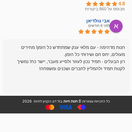
ולדיאן
מתן ט
לפני 6 חודשים
- עם מלאי ענק שמתחדש כל הזמן! מחירים
מיד נכון לעזור ולסייע מעבר, יישר כח! נמשיך
להמליץ לחברים ושכנים ומשפחה!
מומלץ מאוד!
ויות שמורות ©
חנות חיות
בול דוג הקניון לחיות 2026