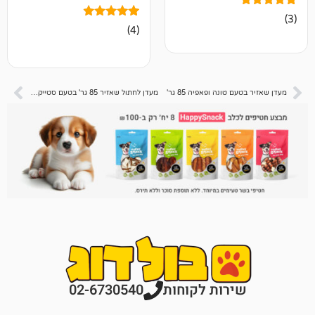
4
מדורגים
(4)
4.75
מתוך 5
מבוסס על
דירוגים של
לקוחות
ונה ופאפיה 85 גר'
מעדן לחתול שאזיר 85 גר' בטעם סטייק פילה מתובל בפתיתי טונה
רות לקוחות
02-6730540