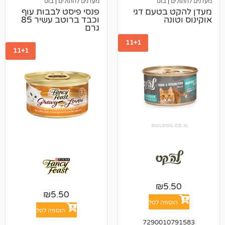
בוס
מעדנים לחתולים
|
בוס
בטעם דגי
פנסי פיסט לבבות עוף
ה
וכבד ברוטב עשיר 85
גרם
11+1
11+1
₪
5
₪
5.50
פה לסל
הוספה לסל
729001