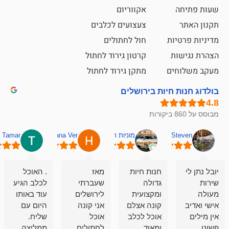
אקווריום
צעצועים לכלבים
ת
חול לחתולים
קרטון גירוד לחתול
ם
מתקן גירוד לחתול
חיות בירושלים
מוניות רחובות אסף
Hana Ver
Tamar
סאן בן 
חנות חיות
מאז
. האוכל
פשוט חווית
גדולה
שעברתי
לכלב הגיע
קנייה שאפו
ומקצועית
לירושלים
עוד באותו
לעוסקים
קונה אצלם
אני קונה
היום עם
במלאכה
אוכל לכלב
אוכל
שליח.
שירות-אמינות-ז
ומאוד
לחתולים
ממליצה
והכי חשוב