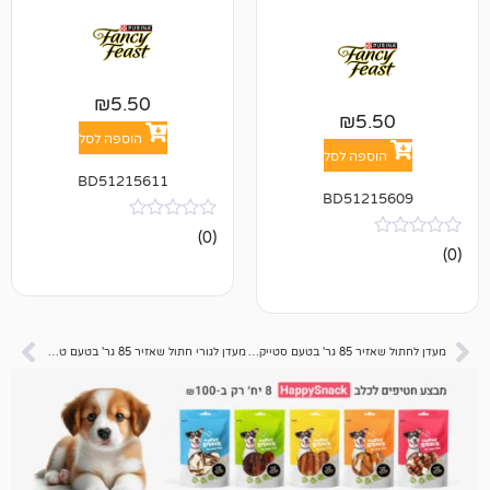
₪
5.50
₪
5
הוספה לסל
פה לסל
BD51215611
BD512
אין
(0)
ביקורות
מעדן לחתול שאזיר 85 גר' בטעם סטייק פילה מתובל בפתיתי טונה
מעדן לגורי חתול שאזיר 85 גר' בטעם טונה ואלוורה