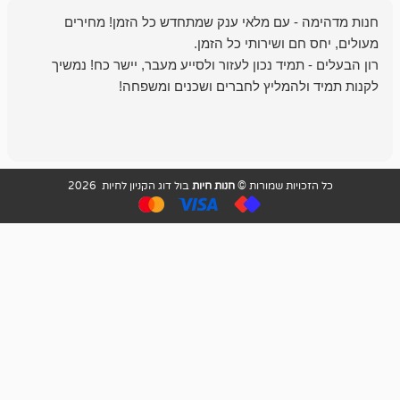
- עם מלאי ענק שמתחדש כל הזמן! מחירים
מיד נכון לעזור ולסייע מעבר, יישר כח! נמשיך
להמליץ לחברים ושכנים ומשפחה!
מומלץ מאוד!
ויות שמורות ©
חנות חיות
בול דוג הקניון לחיות 2026