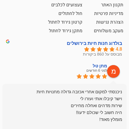
צעצועים לכלבים
ת
חול לחתולים
קרטון גירוד לחתול
ם
מתקן גירוד לחתול
חיות בירושלים
ל
mazor
לפני 6 חודשים
אחלה חנות ,א
בכל עניין מתי
והשירות פצצה.