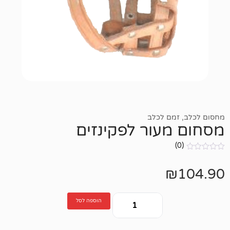
ם לכלב
עור לפקינזים
הוספה לסל