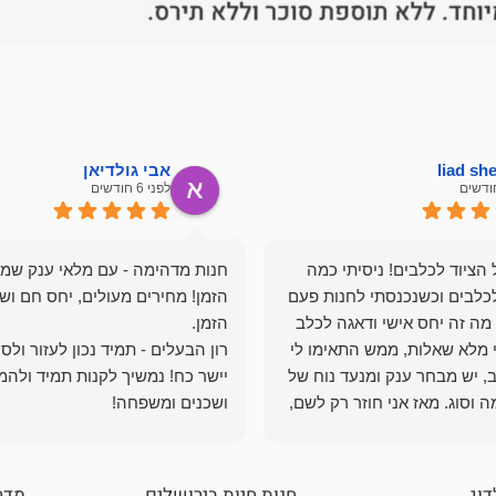
liad s
אבי גולדיאן
לפני 6 חודשים
הציוד לכלבים! ניסיתי כמה
חנות מדהימה - עם מלאי ענק שמ
כלבים וכשנכנסתי לחנות פעם
הזמן! מחירים מעולים, יחס חם ושי
מה זה יחס אישי ודאגה לכלב
י מלא שאלות, ממש התאימו לי
רון הבעלים - תמיד נכון לעזור ולס
, יש מבחר ענק ומנעד נוח של
יישר כח! נמשיך לקנות תמיד ולהמ
 וסוג. מאז אני חוזר רק לשם,
ושכנים ומשפחה!
 ואני עוד יותר ❤️
דוג
חנות חיות בירושלים
מדר