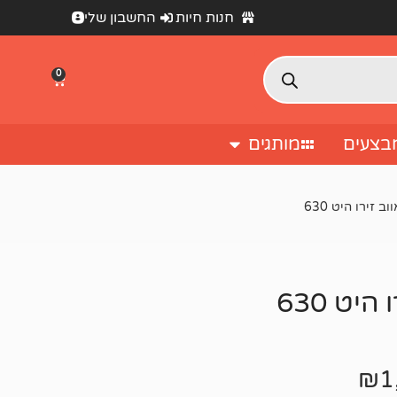
חנות חיות
החשבון שלי
0
בצעים
מותגים
זירו היט 630
ט 630
₪
1