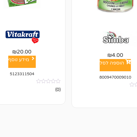
₪
20.00
₪
4.00
מידע נוסף
הוספה לסל
5123311504
8009470009010
אין
(0)
ביקורות