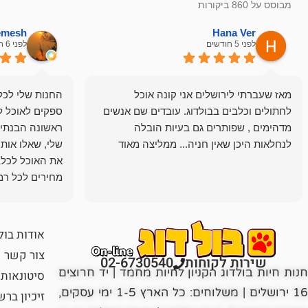
מבוסס על 860 ביקורות
hemesh
Hana Ver
לפני 5 חודשים
לפני 6 חודשים
מאז שעברתי לירושלים אני קונה אוכל
החנות שלי לכל 
לחתולים וכלבים בבולדוג. עובדים שם אנשים
ספקים לאוכל ל
מדהימים , שפותרים גם בעיות הובלה
ראשונה הבנתי 
לנחלאות היכן שאין חניה... ממליצה מאוד
שלי, שאלו אות
את האוכל לכלב
מחירים לכל רמה
הכלב שלי מרוצה
אודות בול
צור קשר
שירות לקוחות
02-6730540
חנות חיות בולדוג הקניון לחיות מחמד | יד חרוצים
סיטונאות
16 ירושלים | משלוחים: כל הארץ 1-5 ימי עסקים,
זיכיון בר