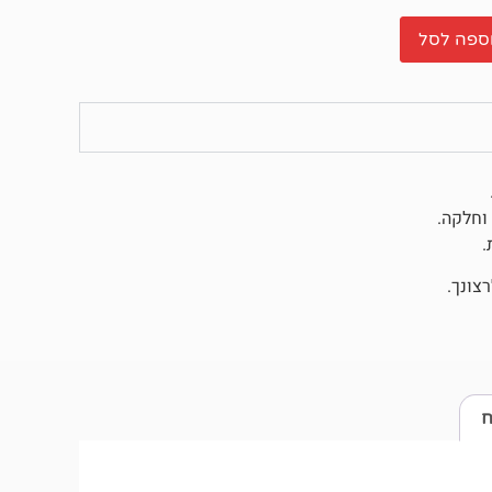
ספה לסל
וחלקה.
.
צונך.
ח