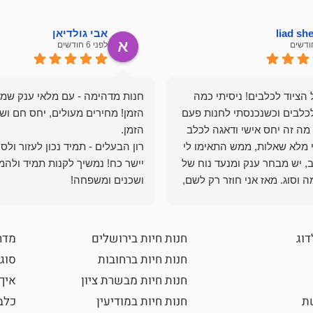
liad s
אבי גולדיאן
לפני 6 חודשים
הציוד לכלבים! ניסיתי כמה
חנות מדהימה - עם מלאי ענק שמ
כלבים וכשנכנסתי לחנות פעם
הזמן! מחירים מעולים, יחס חם ושי
מה זה יחס אישי ודאגה לכלב
י מלא שאלות, ממש התאימו לי
רון הבעלים - תמיד נכון לעזור ולס
, יש מבחר ענק ומנעד נוח של
יישר כח! נמשיך לקנות תמיד ולהמ
 וסוג. מאז אני חוזר רק לשם,
ושכנים ומשפחה!
 ואני עוד יותר ❤️
דוג
חנות חיות בירושלים
מדר
חנות חיות ברחובות
סוגי
חנות חיות מבשרת ציון
איך
שת
חנות חיות במודיעין
כלב