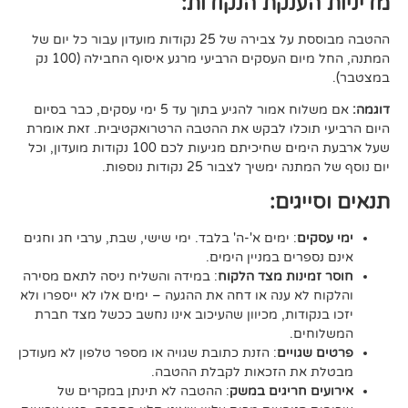
ענקת הנקודות:
ההטבה מבוססת על צבירה של 25 נקודות מועדון עבור כל יום של
המתנה, החל מיום העסקים הרביעי מרגע איסוף החבילה (100 נק
אם משלוח אמור להגיע בתוך עד 5 ימי עסקים, כבר בסיום
וכלו לבקש את ההטבה הרטרואקטיבית. זאת אומרת
שעל ארבעת הימים שחיכיתם מגיעות לכם 100 נקודות מועדון, וכל
יך לצבור 25 נקודות נוספות.
גים:
ם
: ימים א'-ה' בלבד. ימי שישי, שבת, ערבי חג וחגים
רים במניין הימים.
נות מצד הלקוח
: במידה והשליח ניסה לתאם מסירה
א ענה או דחה את ההגעה – ימים אלו לא ייספרו ולא
ודות, מכיוון שהעיכוב אינו נחשב ככשל מצד חברת
ם.
ויים
: הזנת כתובת שגויה או מספר טלפון לא מעודכן
ת הזכאות לקבלת ההטבה.
 חריגים במשק
: ההטבה לא תינתן במקרים של