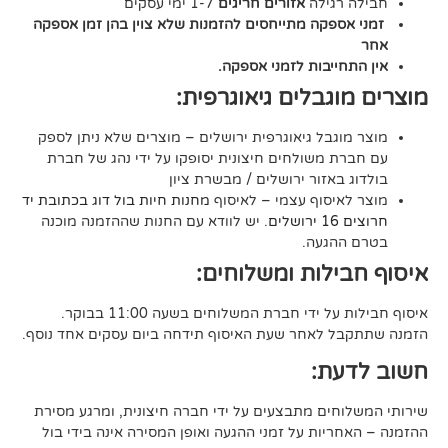
גילה
אזורים חריגים
1-7 ימי עסקים
קה מתייחסים להזמנות שלא צוין בהן זמן אספקה
יבות לזמני אספקה.
גבלים גיאוגרפית:
בל גיאוגרפית ירושלים – מוצרים שלא ניתן לספק
משולחים חיצונית יסופקו על ידי נהג של חברת
אזור ירושלים / מבשרת ציון
סוף עצמי – לאיסוף
מחנות חיות בול דוג בכתובת יד
. יש לוודא עם החנות שההזמנה מוכנה
געה.
לות ומשלוחים:
די חברת המשלוחים בשעה 11:00 בבוקר.
לאחר שעת האיסוף תידחה ביום עסקים אחד נוסף.
ת:
ים מתבצעים על ידי חברה חיצונית, ומרגע מסירת
ות על זמני ההגעה ואופן המסירה אינה בידי בול