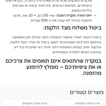
הנובעים מכוח עליון שאינו תלוי בחברה, כגון אירועים
ם, חסימות כבישים, מזג אוויר קיצוני או שביתות
במשק.
ה ותקרת הטבה
: שווי 100 נק׳ = 20 שח, סכום
ל לא יעבור את ה-500 נקודות.
וח מצד הלקוח:
אחר שיצאה למשלוח ולפני שחלף זמן האספקה
ת המשלוחים ייחשב ביטול חד-צדדי מצד הלקוח,
עלות המשלוח הלוך וחזור כפי שחברת בול דוג
לחברת המשלוחים.
תנאים אינם תואמים את צרכיכם
יותיכם – מומלץ להימנע
רים
חים
מיכל שתילה לצמחים