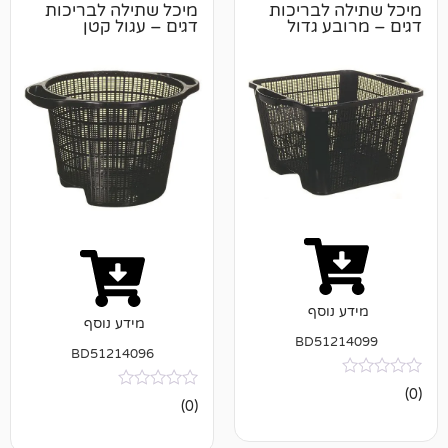
 לבריכות
מיכל שתילה לבריכות
דגים – עגול קטן
נוסף
מידע נוסף
BD512
BD51214096
אין
(0)
ביקורות