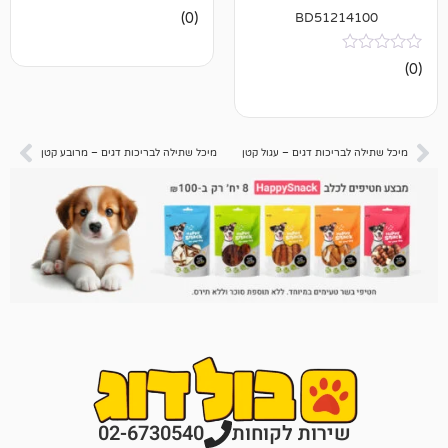
אין
BD512
(0)
ביקורות
כות דגים – עגול קטן
מיכל שתילה לבריכות דגים – מרובע קטן
רות לקוחות
02-6730540