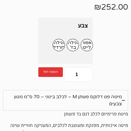
צבע
אפור
ונילה
ונילה
לייט
בז'
חרדל
הוספה לסל
מיטה פט דלוקס פשתן M – לכלב בינוני – 70 ס”מ מגוון
כלב דגם בד פשתן
מפנקת ומעוצבת לכלבים, המעניקה חוויית שינה