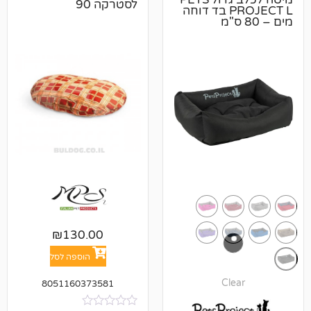
לסטרקה 90
PROJECT L בד דוחה
₪
130.00
הוספה לסל
Cl
8051160373581