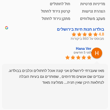
ת
חול לחתולים
קרטון גירוד לחתול
ם
מתקן גירוד לחתול
חיות בירושלים
emesh
Han
לפני 6 חודשים
רושלים אני קונה אוכל לחתולים וכלבים בבולדוג.
החנות שלי לכל
שים מדהימים , שפותרים גם בעיות הובלה
וכשנכנסתי לח
שאין חניה... ממליצה מאוד
לכלב שלי, שא
לכלב, יש מבחר
אני חוזר רק ל