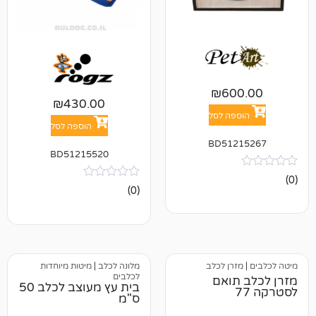
₪
60
₪
430.00
פה לסל
הוספה לסל
BD512
BD51215520
אין
(0)
ביקורות
רן לכלב
מלונה לכלב
|
מיטות מיוחדות
לכלבים
תואם
בית עץ מעוצב לכלב 50
ס"מ