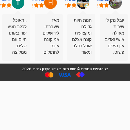
חנות חיות
מאז
. האוכל
פשוט חווית
גדולה
שעברתי
לכלב הגיע
קנייה שאפו
ומקצועית
לירושלים
עוד באותו
לעוסקים
קונה אצלם
אני קונה
היום עם
במלאכה
אוכל לכלב
אוכל
שליח.
שירות-אמינות-ז
ומאוד
לחתולים
ממליצה
והכי חשוב
מרוצה
וכלבים
מאד!!
איכות
בעיקר
בבולדוג.
שירות מאד
ממליץ
ויות שמורות ©
חנות חיות
בול דוג הקניון לחיות 2026
מהשירות
עובדים שם
מקצועי
בחום
וגם
אנשים
ואדיב ,
מהמחירים
מדהימים ,
מאד
הזולים
שפותרים
נחמדים ,
גם בעיות
מזמינה
הובלה
אצלם
לנחלאות
בקביעות
היכן שאין
חניה...
ממליצה