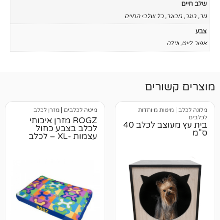
כל שלבי החיים
רים
ות מיוחדות
מיטה לכלבים
|
מזרן לכלב
ROGZ מזרן איכותי
בית עץ מעוצב לכלב 40
לכלב בצבע כחול
עצמות -XL – לכלב
גדול עד ענק