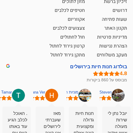
מזון לתוכים
חטיפים לכלבים
אקווריום
צעצועים לכלבים
ת
חול לחתולים
קרטון גירוד לחתול
ם
מתקן גירוד לחתול
חיות בירושלים
מוניות רחובות אסף
Hana Ver
Tamar
סאן בן 
חנות חיות
מאז
. האוכל
פשוט חווית
גדולה
שעברתי
לכלב הגיע
קנייה שאפו
ומקצועית
לירושלים
עוד באותו
לעוסקים
קונה אצלם
אני קונה
היום עם
במלאכה