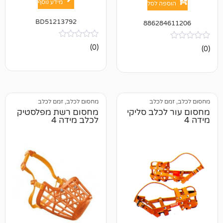
מידע נוסף
פה לסל
BD51213792
886284
אין
(0)
ביקורות
ם לכלב
מחסום לכלב, זמם לכלב
כלב סליקי
מחסום רשת מפלסטיק
לכלב מידה 4