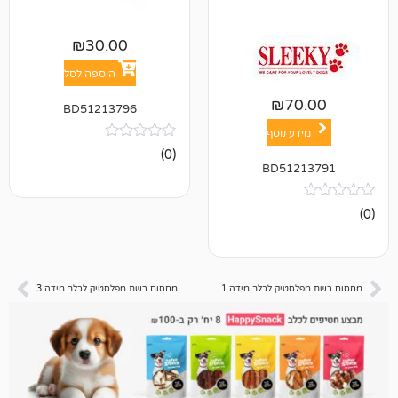
₪
30.00
הוספה לסל
₪
7
BD51213796
ע נוסף
אין
(0)
ביקורות
BD512
טיק לכלב מידה 1
מחסום רשת מפלסטיק לכלב מידה 3