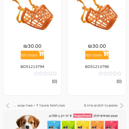
₪
30.00
₪
3
פה לסל
הוספה לסל
BD51213794
BD512
אין
(0)
ביקורות
ם מידה S
מעדן לחתול סיגניצ'ר 7 – מארז שבועי חתיכות ברוטב עם קטניפ