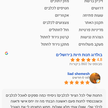
מזון לתוכים
חטיפים לכלבים
אקווריום
צעצועים לכלבים
ת
חול לחתולים
קרטון גירוד לחתול
ם
מתקן גירוד לחתול
חיות בירושלים
liad sh
אבי ג
לפני 6 חודשים
 הציוד לכלבים! ניסיתי כמה ספקים לאוכל לכלבים
חנות מדהימה 
נות פעם ראשונה הבנתי מה זה יחס אישי ודאגה
לו אותי מלא שאלות, ממש התאימו לי את האוכל
רון הבעלים - ת