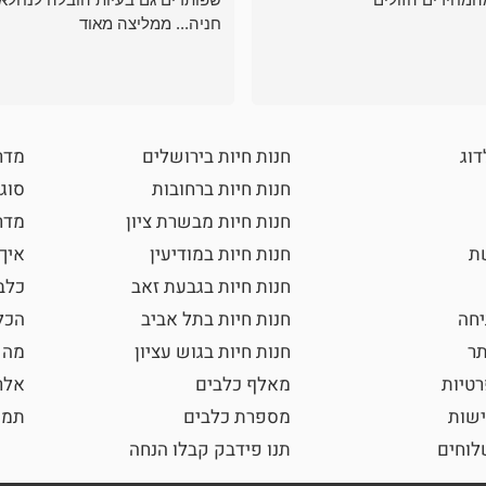
חניה... ממליצה מאוד
דוג
חנות חיות בירושלים
מדר
חנות חיות ברחובות
סוגי
חנות חיות מבשרת ציון
מדרי
שת
חנות חיות במודיעין
איך
חנות חיות בגבעת זאב
כלב
חה
חנות חיות בתל אביב
הכל
תר
חנות חיות בגוש עציון
מה 
רטיות
מאלף כלבים
אלר
ישות
מספרת כלבים
תמו
וחים
תנו פידבק קבלו הנחה