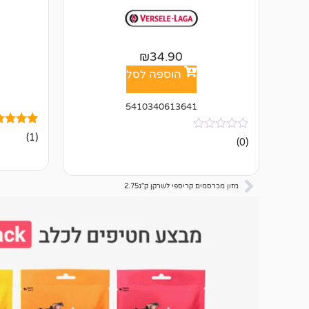
₪
34.90
הוספה לסל
5410340613641
1
מדורג
(1)
אין
(0)
5.00
ביקורות
מתוך 5
מבוסס על
דירוגים ש
לקוחות
מזון מכרסמים קריספי לשרקן ק"ג2.75