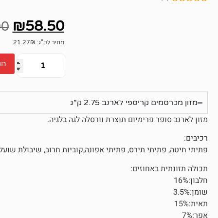
4
מדורגים
4.75
מתוך
₪
58.50
5 מבוסס על
00
דירוגים של
לקוחות
מחיר לק"ג: 21.27₪
הו
מזון מכרסמים קריספי לארנב 2.75 ק"ג
מזון לארנב סופר פרימיום תוצרת וורסלה לגה בלגיה.
רכיבים:
פתיתי חיטה, פתיתי תירס, פתיתי אפונה,קוביות חרוב, שיבולת שועל, 
תכולה תזונתית באחוזים:
חלבון:16%
שומן:3.5%
תאית:15%
אפר:7%