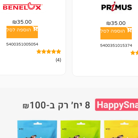
₪
35.00
₪
35.00
הוספה לסל
הוספה לסל
5400351005054
5400351015374
4
מדורגים
(4)
5.00
מתוך 5
מבוסס על
דירוגים של
ל
לקוחות