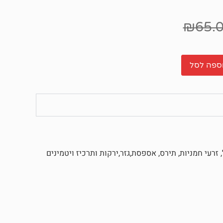
₪
65.
ספה לסל
זרעי חמניות, תירס, אספסת,גזר,ירקות ותרכיז ויטמינים