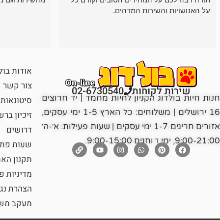
על האנושויות והשירות המדהים.
אודות בול
צור קשר
שירות לקוחות
02-6730540
חנות חיות בולדוג הקניון לחיות מחמד | יד חרוצים
סיטונאות
16 ירושלים | משלוחים: כל הארץ 1-5 ימי עסקים,
זיכיון בר
אזורים חריגים 1-7 ימי עסקים | שעות פעילות: א׳-ה׳
דרושים
9:00-21:00, ימי ו׳ וחגים 9:00-15:00.
שעות פתי
תקנון הא
מדיניות פ
הצהרת נג
מעקב משל