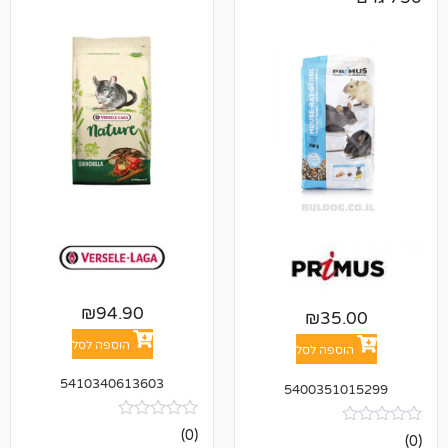
₪
94.90
₪
3
הוספה לסל
פה לסל
5410340613603
540035
אין
(0)
ביקורות