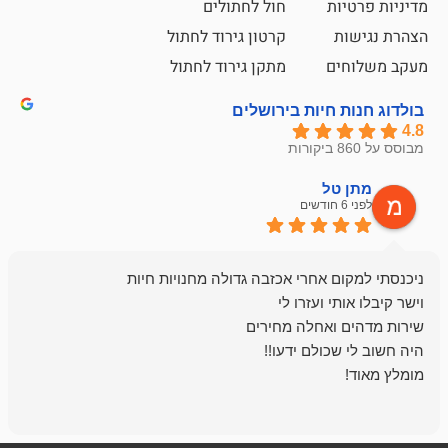
ת
חול לחתולים
קרטון גירוד לחתול
ם
מתקן גירוד לחתול
חיות בירושלים
ל
mazor
לפני 6 חודשים
אחלה חנות ,א
בכל עניין מתי
והשירות פצצה.