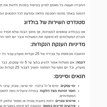
החברה תעשה כל מאמץ לסייע בטיפול בפניות וללוות את תה
הזמנה באתר מהווה הסכמה מלאה ומודעת לכל התנאים המפ
סטנדרט השירות של בולדוג
אנו בבולדוג שואפים למצוינות, אך מתוך הבנה שלא תמיד 
חברת המשלוחים לא סיפקה את המשלוח וכבר יום לפני ההתחי
מדיניות הענקת הנקודות:
ההטבה מבוססת על צבירה של 25 נקודות מועדון עבור כל יום של המתנה, החל מיום העסקים הרביעי מרגע איסוף החבילה (100 נק במצטבר).
דוגמה:
מועדון, וכל יום נוסף של המתנה ימשיך לצבור 25 נקודות נוספות.
תנאים וסייגים:
ימי עסקים
: ימים א'-ה' בלבד. ימי שישי, שבת, ערבי ח
חוסר זמינות מצד הלקוח
: במידה והשליח ניסה לתאם 
המשלוחים.
פרטים שגויים
: הזנת כתובת שגויה או מספר טלפון 
אירועים חריגים במשק
: ההטבה לא תינתן במקרים של ע