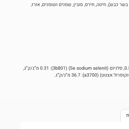
 לוואי מן החי: קמח בשר (26%, מתוכם לפחות 4% קמח בשר כבש), חיטה, תירס, סובין, שמנים ושומנים, אורז,
ויטמינים ומינרלים: סידן (Calcium-D-panthotenat) (3a841): 0.58%, סלניום (Se sodium selenit) (3b801): 0.31 מ”ג/ק”ג,
ח