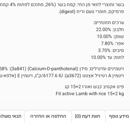
בשר ותוצרי
פרמיקס, חומרי טעם וריח (digest).
ערכים תזונתיים:
חלבון: 22.00%
שומן: 10.00%
אפר: 7.80%
סיבים: 3.70%
לחות: עד 10.00%
ויטמין A רטיניל אצטט (a3672): 6177.6 IU/ק”ג, ויטמין E (אלפא-טוקופרול אצטט) (a3700): 36.7 מ”ג/ק”ג.
פיט אקטיב כבש ואורז 15+2 קג
Fit active Lamb with rice 15+2 kg
מידע נוסף
חוות דעת (0)
החלפה או החזרה
תנאי משלו