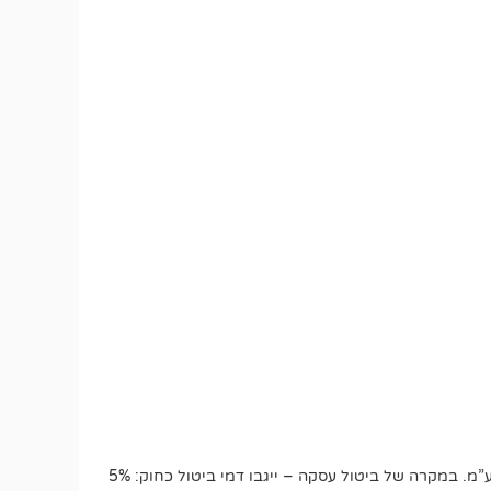
החזרת מוצר תתבצע למחסן בולדוג ברחוב יד חרוצים 16, ירושלים – בתיאום מראש בלבד. ניתן לבקש איסוף בתשלום של 50 ₪ + מע”מ. במקרה של ביטול עסקה – ייגבו דמי ביטול כחוק: 5%