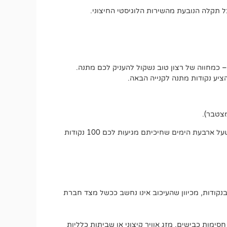
 תקלה הנובעת מהשירות הלוגיסטי החיצוני.
 כמחווה של רצון טוב נשקול להעניק לכם מתנה.
יע נקודות מתנה לקנייה הבאה.
אם משלוח אמור להגיע בתוך עד 5 ימי עסקים, כבר בסיום היום הרביעי תוכלו לבקש את ההטבה הרטרואקטיבית. זאת אומרת שעל ארבעת הימים שחיכיתם מגיעות לכם 100 נקודות
בנקודות, מכיוון שהעיכוב אינו נחשב ככשל מצד חברת
חסימות כבישים, מזג אוויר קיצוני או שביתות כלליות