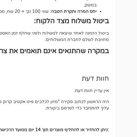
במשק.
יחס המרה ותקרת הטבה
: שווי 100 נק׳ = 20 שח, סכום ההטבה הכולל לא יעבור את ה-500 נקודות.
ביטול משלוח מצד הלקוח:
ביטול הזמנה לאחר שיצאה למשלוח ולפני שחלף זמן האספקה
מחויבת לשלם לחברת המשלוחים.
במקרה שהתנאים אינם תואמים את צרכי
חוות דעת
אין עדיין חוות דעת.
היה הראשון לכתוב סקירה “מזון לכלבים פיט אקטיב קרוק כבש ואו
עליך
להתחבר
כדי לפרסם ביקורת.
:ניתן להחזיר או להחליף מוצרים תוך 14 יום ממועד הרכישה, בתנאים הבאים