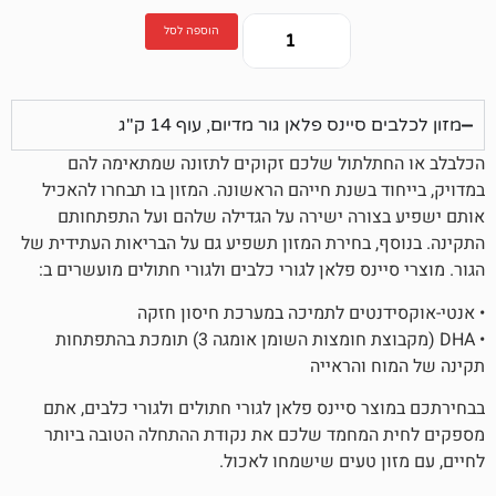
הוספה לסל
ינס פלאן גור מדיום, עוף 14 ק"ג
לתול שלכם זקוקים לתזונה שמתאימה להם
 בשנת חייהם הראשונה. המזון בו תבחרו להאכיל
ורה ישירה על הגדילה שלהם ועל התפתחותם
 בחירת המזון תשפיע גם על הבריאות העתידית של
נס פלאן לגורי כלבים ולגורי חתולים מועשרים ב:
טים לתמיכה במערכת חיסון חזקה
• DHA (מקבוצת חומצות השומן אומגה 3) תומכת בהתפתחות
והראייה
סיינס פלאן לגורי חתולים ולגורי כלבים, אתם
מחמד שלכם את נקודת ההתחלה הטובה ביותר
 טעים שישמחו לאכול.