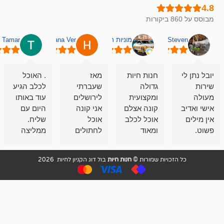
מוניות רחובות אסף
Hana Ver
Tamar
סאן בן 
חנות חיות
מאז
. האוכל
פשוט חווית
גדולה
שעברתי
לכלב הגיע
קנייה שאפו
ומקצועית
לירושלים
עוד באותו
לעוסקים
קונה אצלם
אני קונה
היום עם
במלאכה
אוכל לכלב
אוכל
שליח.
שירות-אמינות-ז
ומאוד
לחתולים
ממליצה
והכי חשוב
מרוצה
וכלבים
מאד!!
איכות
בעיקר
בבולדוג.
שירות מאד
ממליץ
ויות שמורות ©
חנות חיות
בול דוג הקניון לחיות 2026
מהשירות
עובדים שם
מקצועי
בחום
וגם
אנשים
ואדיב ,
מהמחירים
מדהימים ,
מאד
הזולים
שפותרים
נחמדים ,
גם בעיות
מזמינה
הובלה
אצלם