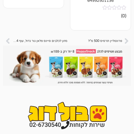
64992
ל
מזון לכלבים סיינס פלאן גור גדול, עוף 14 ק"ג
רות לקוחות
02-6730540