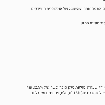
מעודדים את צמיחתה ושגשוגה של אוכלוסיית החיידקים
ר ספיגת המזון.
עוף והודו מיובשים (לפחות 24%), חיטה,תירס, שומן בע"ח, סורגום, אורז, שעורה, פולפת סלק סוכר יבשה (מל 2.5%), עוף
, ויטמינים ומינרלים.