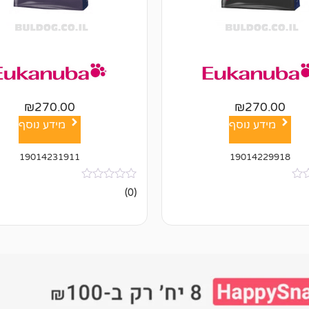
₪
270.00
₪
270.00
מידע נוסף
מידע נוסף
19014231911
19014229918
אין
(0)
ביקורות