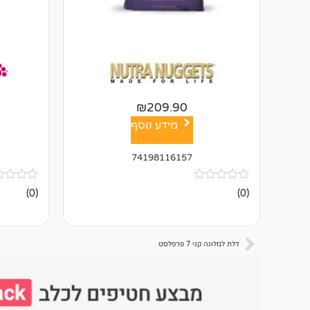
₪
209.90
מידע נוסף
74198116157
אין
אין
(0)
(0)
ביקורות
ביקורות
דלת למלונה קני 7 פרפלסט