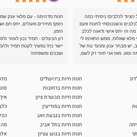
הציוד לכלבים! ניסיתי כמה
חנות מדהימה - עם מלאי ענק שמ
כלבים וכשנכנסתי לחנות פעם
הזמן! מחירים מעולים, יחס חם ושי
מה זה יחס אישי ודאגה לכלב
י מלא שאלות, ממש התאימו לי
רון הבעלים - תמיד נכון לעזור ולס
, יש מבחר ענק ומנעד נוח של
יישר כח! נמשיך לקנות תמיד ולהמ
 וסוג. מאז אני חוזר רק לשם,
ושכנים ומשפחה!
 ואני עוד יותר ❤️
דוג
חנות חיות בירושלים
מדר
חנות חיות ברחובות
סוגי
חנות חיות מבשרת ציון
איך
שת
חנות חיות במודיעין
כלב
חנות חיות בגבעת זאב
הכל
חה
חנות חיות בתל אביב
מה 
תר
חנות חיות בגוש עציון
אלר