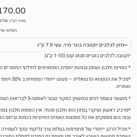
אין
ביקורות
170.00
מחיר לק"ג: 22.67₪
המלאי אזל
מזון לכלבים יוקנובה בוגר מיני, עוף 7.5 ק"ג
יוקנובה לכלבים בוגרים מגזע קטן (1-10 ק"ג)
* כמויות חלבון ושומן גבוהות יחסית, המתאימים לחילוף החומרים המהיר 
*מכיל את הנ
ואחריה.
* מועשר בשמני דגים ובפשתן כמקור טבעי לאומגה-3 לבריאות העור והפרווה וביחס הנכון להפחתת התגובה הדלקתית.
*מרכיב ראשון ועיקרי במזון הוא חלבון מהחי. אין הוספת חלבון צמחי 
גבוה והם מספקים את כל חומצות האמינו החיוניות בכמות וביחס הא
* מכיל הרכב ייחודי של פחמימות בעלות ערך גליקמי נמוך לשמירה 
נשמרת תחושת השובע לאורך זמן ופוחת גם הסיכון למחלת הסוכרת