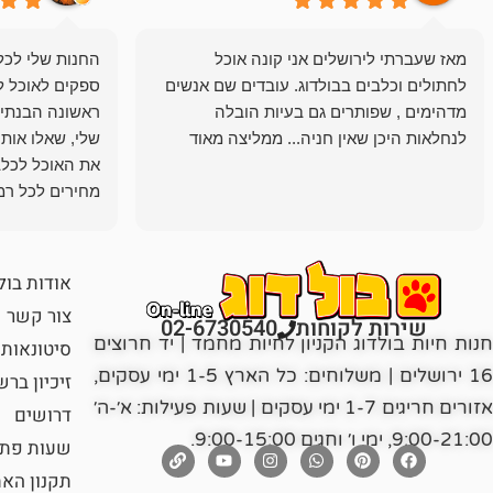
מאז שעברתי לירושלים אני קונה אוכל
החנות שלי לכל 
לחתולים וכלבים בבולדוג. עובדים שם אנשים
ספקים לאוכל ל
מדהימים , שפותרים גם בעיות הובלה
ראשונה הבנתי 
לנחלאות היכן שאין חניה... ממליצה מאוד
שלי, שאלו אות
את האוכל לכלב
מחירים לכל רמה
הכלב שלי מרוצה
אודות בול
צור קשר
שירות לקוחות
02-6730540
חנות חיות בולדוג הקניון לחיות מחמד | יד חרוצים
סיטונאות
16 ירושלים | משלוחים: כל הארץ 1-5 ימי עסקים,
זיכיון בר
אזורים חריגים 1-7 ימי עסקים | שעות פעילות: א׳-ה׳
דרושים
9:00-21:00, ימי ו׳ וחגים 9:00-15:00.
שעות פתי
תקנון הא