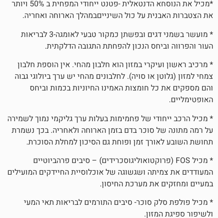
*מכיל את הנוסחא הדנטאלית -פטנט ייחודי המפחית ב 50% ויותר
נית על כול השינייםבמהלך הארוחה ואחריה.
* מועשר בשמני דגים ובפשתן כמקור טבעי לאומגה-3 לבריאות
ביחס הנכון להפחתת התגובה הדלקתית.
עיקרי במזון הוא חלבון מהחי. אין הוספת חלבון
טן או סויה). לחלבונים מהחי יש ערך ביולוגי גבוה
כל חומצות האמינו החיוניות בכמות וביחס
חודי של פחמימות בעלות ערך גליקמי נמוך לשמירה
ל סוכר בדם בזמן הארוחה ולאחריה. בכך נשמרת
ורך זמן ופוחת גם הסיכון למחלת הסוכרת.
ל FOS (פרוקטואוליגוסכרידים) – סיבים פרהביוטיים
יתה ושגשוגה של אוכלוסיית החיידקים המועילים
 את מערכת החיסון.
לק סוכר- סיבים התורמים לבריאות תאי המעי
מזון.