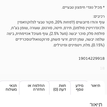
מצון טבעיים.
עוף והודו מיובשים (לפחות 20%, מקור טבעי לגלוקוזאמין
לפט), תירס, חיטה, סורגום, שעורה ,שומן בע"ח,
פולפת סלק סוכר יבשה (מעל 2.5%), עוף מעוכל אנזימתית, ביצה
 דגים, זרעי פשתן, פרוקטואוליגוסכרידים
1
דע
חוות
החלפה או
תנאי
סף
דעת (0)
החזרה
משלוח