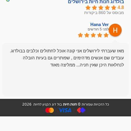
חיות בירושלים
emesh
Han
לפני 6 חודשים
רושלים אני קונה אוכל לחתולים וכלבים בבולדוג.
החנות שלי לכל
שים מדהימים , שפותרים גם בעיות הובלה
וכשנכנסתי לח
שאין חניה... ממליצה מאוד
לכלב שלי, שא
לכלב, יש מבחר
אני חוזר רק ל
ויות שמורות ©
חנות חיות
בול דוג הקניון לחיות 2026