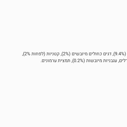
בשר עוף מיובש (31%), דורום, אורז, תירס (FREE GMO), שומן עוף (9.4%), דגים כחולים מיובשים (2%), קטניות (לפחות 2%),