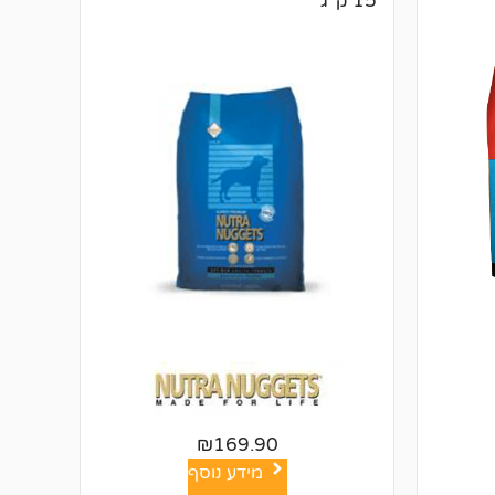
15 ק"ג
₪
169.90
מידע נוסף