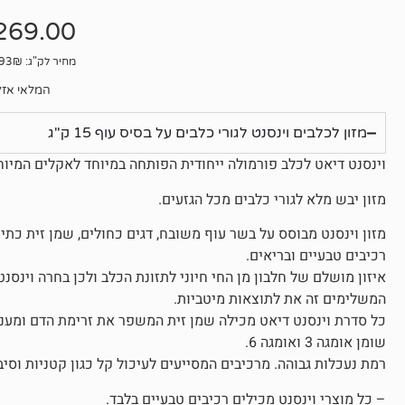
אין
ביקורות
269.00
מחיר לק"ג: 17.93₪
המלאי אזל
מזון לכלבים וינסנט לגורי כלבים על בסיס עוף 15 ק"ג
וינסנט דיאט לכלב פורמולה ייחודית הפותחה במיוחד לאקלים המיוחד 
מזון יבש מלא לגורי כלבים מכל הגזעים.
מזון וינסנט מבוסס על בשר עוף משובח, דגים כחולים, שמן זית כתית,
רכיבים טבעיים ובריאים.
איזון מושלם של חלבון מן החי חיוני לתזונת הכלב ולכן בחרה וינס
המשלימים זה את לתוצאות מיטביות.
כל סדרת וינסנט דיאט מכילה שמן זית המשפר את זרימת הדם ומעני
שומן אומגה 3 ואומגה 6.
רמת נעכלות גבוהה. מרכיבים המסייעים לעיכול קל כגון קטניות וסיבי
– כל מוצרי וינסנט מכילים רכיבים טבעיים בלבד.