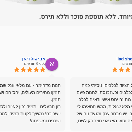
liad s
אבי גולדיאן
לפני 6 חודשים
הציוד לכלבים! ניסיתי כמה
חנות מדהימה - עם מלאי ענק שמ
כלבים וכשנכנסתי לחנות פעם
הזמן! מחירים מעולים, יחס חם ושי
מה זה יחס אישי ודאגה לכלב
י מלא שאלות, ממש התאימו לי
רון הבעלים - תמיד נכון לעזור ולס
, יש מבחר ענק ומנעד נוח של
יישר כח! נמשיך לקנות תמיד ולהמ
 וסוג. מאז אני חוזר רק לשם,
ושכנים ומשפחה!
 ואני עוד יותר ❤️