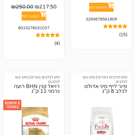
₪
250.00
₪
217.50
פה לסל
הוספה לסל
326987
8010276031037
4
מדורגים
(4)
5.00
מתוך 5
מבוסס על
דירוגים של
לקוחות
ים
|
מזון יבש
מזון לכלבים בוגרים
|
מזון יבש
לכלבים
ני אדולט
רויאל קנין BHN רועה
גרמני 11 ק"ג
2 פינוקים
במתנה