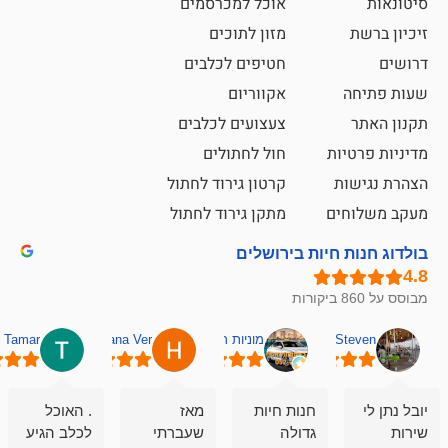
אוכל למכרסמים
מזון לתוכים
חטיפים לכלבים
אקווריום
צעצועים לכלבים
ת
חול לחתולים
קרטון גירוד לחתול
ם
מתקן גירוד לחתול
חיות בירושלים
מוניות רחובות אסף
Hana Ver
Tamar
סאן בן 
חנות חיות
מאז
. האוכל
פשוט חווית
גדולה
שעברתי
לכלב הגיע
קנייה שאפו