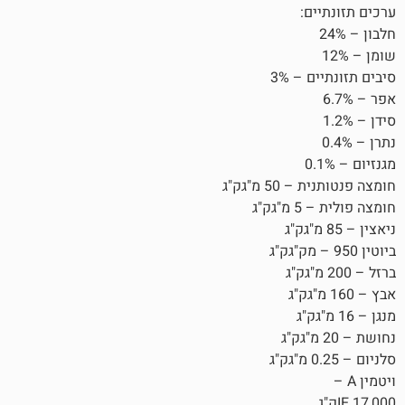
3%
"גק"ג