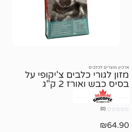
כלבים
רי כלבים צ'יקופי על
אורז 2 ק"ג