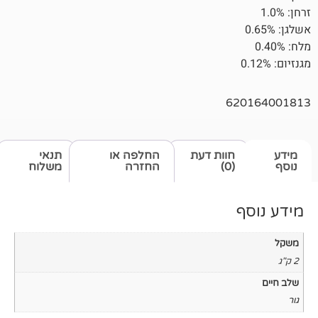
62
חוות דעת
החלפה או
תנאי
(0)
החזרה
משלוח