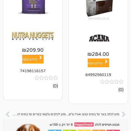
₪
209.90
₪
28
מידע נוסף
ע נוסף
74198116157
64992
אין
(0)
ביקורות
מזון לכלב בוגר על בסיס כבש ואורז צ'יקופי 15 ק"ג
מזון לכלבים צ'קופי בוגרים על בסיס דג 2 ק"ג