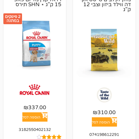
דה ווילד ביזון וצבי 12
15 ק"ג ⋆ SHN תירס
2 פינוקים
במתנה
₪
337.00
₪
31
הוספה לסל
פה לסל
3182550402132
074198