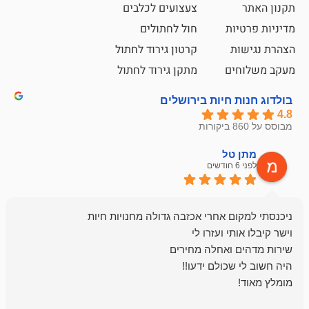
צעצועים לכלבים
ת
חול לחתולים
קרטון גירוד לחתול
ם
מתקן גירוד לחתול
חיות בירושלים
ל
mazor
לפני 6 חודשים
אחלה חנות ,א
בכל עניין מתי
והשירות פצצה.