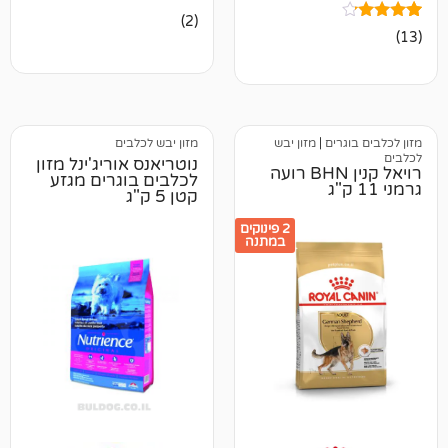
2
מדורגים
(2)
4.00
מתוך 5
מבוסס על
דירוגים של
לקוחות
ים
|
מזון יבש
מזון יבש לכלבים
נוטריאנס אוריג'ינל מזון
רויאל קנין BHN רועה
לכלבים בוגרים מגזע
קטן 5 ק"ג
2 פינוקים
במתנה