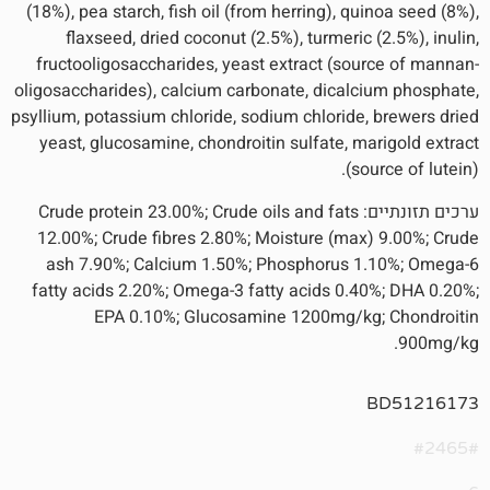
(18%), pea starch, fish oil (from herring), qu
flaxseed, dried coconut (2.5%), turmeric 
fructooligosaccharides, yeast extract (sou
oligosaccharides), calcium carbonate, dicalc
psyllium, potassium chloride, sodium chloride
yeast, glucosamine, chondroitin sulfate, m
(so
ערכים תזונתיים: Crude protein 23.00%; Crude oils and fats
12.00%; Crude fibres 2.80%; Moisture (max
ash 7.90%; Calcium 1.50%; Phosphorus 1
fatty acids 2.20%; Omega-3 fatty acids 0.4
EPA 0.10%; Glucosamine 1200mg/kg