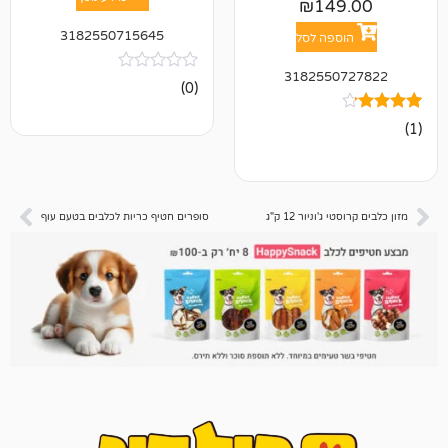
₪
14
3182550715645
פה לסל
318255
אין
(0)
ביקורות
וניור 12 ק"ג
סופרים חטיף כריות לכלבים בטעם עוף