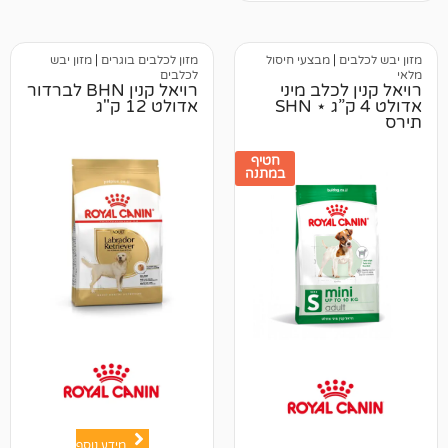
לקוחות
מבצעי חיסול
מזון לכלבים בוגרים
|
מזון יבש
לכלבים
כלב מיני
רויאל קנין BHN לברדור
אדולט 4 ק”ג ⋆ SHN
אדולט 12 ק"ג
חטיף
במתנה
מידע נוסף