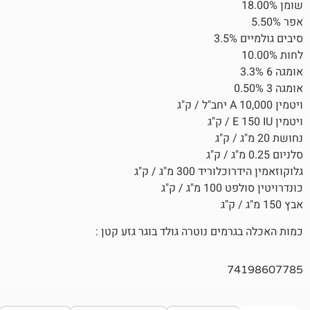
30 מ"ג / ק"ג
 ק"ג
ים נוטרה גולד בוגר גזע קטן :
7