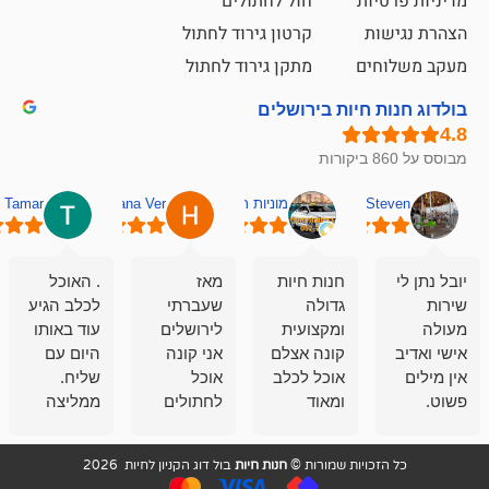
ת
חול לחתולים
קרטון גירוד לחתול
ם
מתקן גירוד לחתול
חיות בירושלים
מוניות רחובות אסף
Hana Ver
Tamar
סאן בן 
חנות חיות
מאז
. האוכל
פשוט חווית
גדולה
שעברתי
לכלב הגיע
קנייה שאפו
ומקצועית
לירושלים
עוד באותו
לעוסקים
קונה אצלם
אני קונה
היום עם
במלאכה
אוכל לכלב
אוכל
שליח.
שירות-אמינות-ז
ומאוד
לחתולים
ממליצה
והכי חשוב
מרוצה
וכלבים
מאד!!
איכות
בעיקר
בבולדוג.
שירות מאד
ממליץ
ויות שמורות ©
חנות חיות
בול דוג הקניון לחיות 2026
מהשירות
עובדים שם
מקצועי
בחום