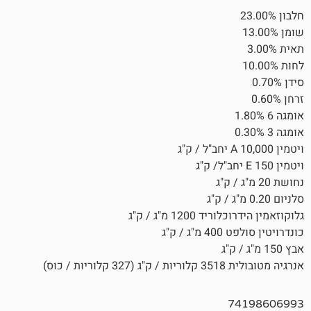
120 מ"ג / ק"ג
 ק"ג
/ כוס)
7