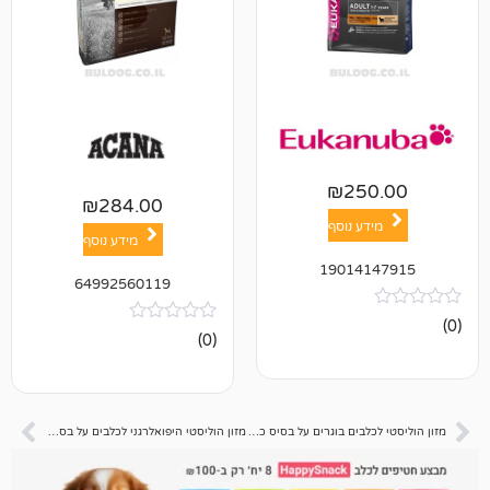
₪
25
₪
284.00
ע נוסף
מידע נוסף
19014
64992560119
אין
(0)
ביקורות
מזון הוליסטי לכלבים בוגרים על בסיס כבש ואורז חום נוטרה גולד 15 ק"ג
מזון הוליסטי היפואלרגני לכלבים על בסיס סלמון ותפוח אדמה נוטרה גולד 3 ק"ג