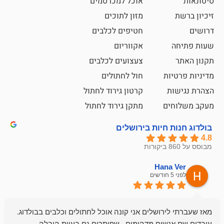
אוכל למכרסמים
מזון לתוכים
חטיפים לכלבים
אקווריום
צעצועים לכלבים
ת
חול לחתולים
קרטון גירוד לחתול
ם
מתקן גירוד לחתול
חיות בירושלים
emesh
Han
לפני 6 חודשים
רושלים אני קונה אוכל לחתולים וכלבים בבולדוג.
החנות שלי לכל
שים מדהימים , שפותרים גם בעיות הובלה
וכשנכנסתי לח