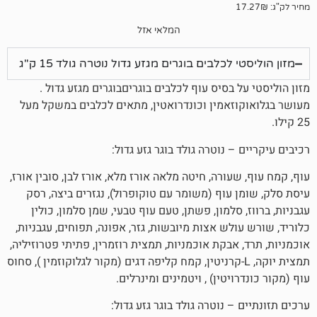
המלאי אזל
לכלבים בוגרים מגזע גדול נוטרה גולד 15 ק"ג
 בסיס עוף לכלבים בוגריםבוגרים מגזע גדול .
זאמין וכונדרואטין, מתאים לכלבים במשקל מעל
– נוטרה גולד בוגר גזע גדול:
עורה, חיטה מלאה אורז מלא, אורז לבן, סובין אורז,
 עוף (משומר עם טוקופרול), נגזרים ביצה, רסק
 סלמון, פשתן, טעם עוף טבעי, שמן סלמון, כולין
לש אצות מיובשות, גזר, אפונה, תפוחים, עגבניות,
אבקת אוכמניות, תמצית רוזמרין, פתיתי פטרוזיליה,
צית יוקה, L-קרניטין, קמח קליפה דגים (מקור לגלוקוזמין ), סחוס
יטין) , ויטמינים ומינרלים.
– נוטרה גולד בוגר גזע גדול: