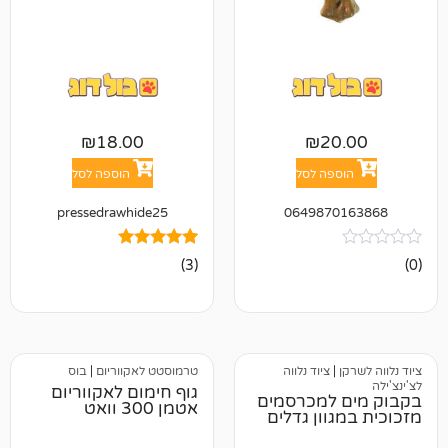
₪
18.00
₪
2
פה לסל
הוספה לסל
pressedrawhide25
064987
3
מדורגים
(3)
5.00
מתוך 5
מבוסס על
דירוגים של
לקוחות
ציוד נלווה
טרמוסטט לאקווריום
|
בוס
גוף חימום לאקווריום
למכרסמים
אטמן 300 וואט
וון גדלים