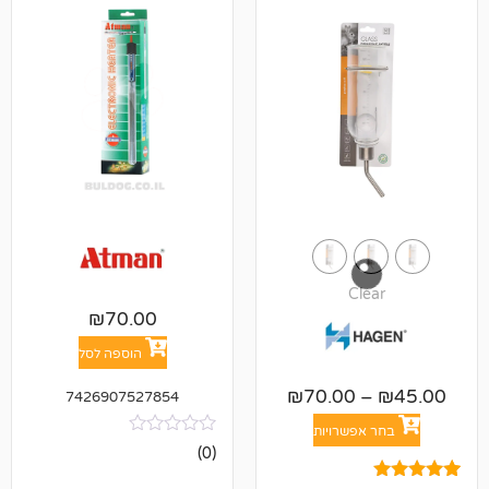
Cl
₪
70.00
הוספה לסל
₪
70.00
7426907527854
אפשרויות
אין
(0)
ביקורות