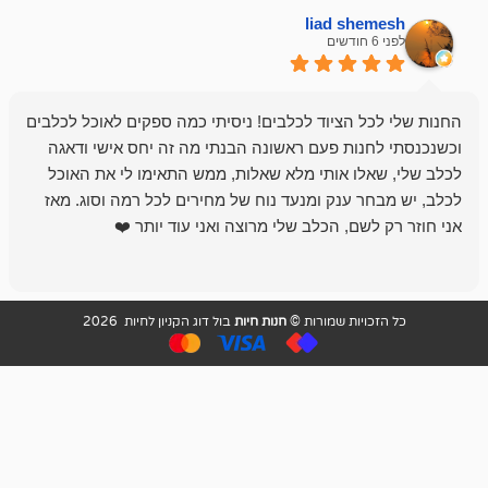
liad sh
אבי ג
לפני 6 חודשים
 הציוד לכלבים! ניסיתי כמה ספקים לאוכל לכלבים
חנות מדהימה 
נות פעם ראשונה הבנתי מה זה יחס אישי ודאגה
לו אותי מלא שאלות, ממש התאימו לי את האוכל
רון הבעלים - ת
 ענק ומנעד נוח של מחירים לכל רמה וסוג. מאז
לקנות תמיד ו
שם, הכלב שלי מרוצה ואני עוד יותר ❤️
ויות שמורות ©
חנות חיות
בול דוג הקניון לחיות 2026