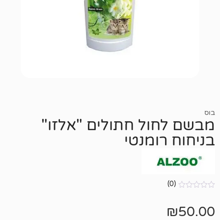
ול חתולים "אלזו"
ומנטי