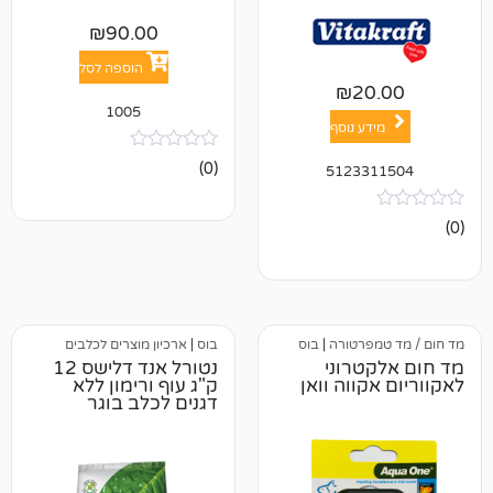
₪
90.00
הוספה לסל
₪
2
1005
ע נוסף
אין
(0)
51233
ביקורות
פרטורה
|
בוס
בוס
|
ארכיון מוצרים לכלבים
טרוני
נטורל אנד דלישס 12
ווה וואן
ק"ג עוף ורימון ללא
דגנים לכלב בוגר