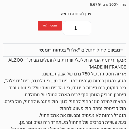
ניתן להזמנה מראש
הוספה לסל
תולים "אלזו" בניחוח רומנטי
אבקה ריחנית המיועדת לכלי שירותים לחתולים מבית 'ALZOO –
MAD
ת בושם.
ת נעימים כמו: ריח דבש, ריח לבנדר, ריח "ים צלול",
פירות רעננים, ריח הדרים ועוד שלל ריחות טובים.
נותן סוף לריח מארגז החול של חתולכם.
י החול לחתול כגון: חול מתגבש לחתול, חול תירס,
ם חול פשוט לחתול.
 נעימים ומבשם את ארגז החול.
ים של החתול משתחרר ריח נעים ומרענן.