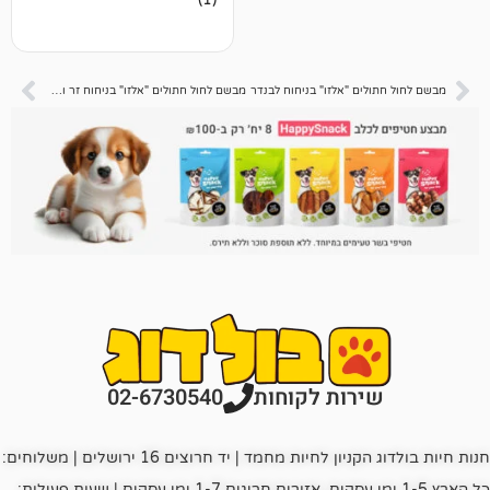
3.00
מתוך 5
מבוסס
על
דירוגים
של
ם "אלזו" בניחוח לבנדר
מבשם לחול חתולים "אלזו" בניחוח זר ורדים
לקוחות
רות לקוחות
02-6730540
חנות חיות בולדוג הקניון לחיות מחמד | יד חרוצים 16 ירושלים | משלוחים:
כל הארץ 1-5 ימי עסקים, אזורים חריגים 1-7 ימי עסקים | שעות פעילות: