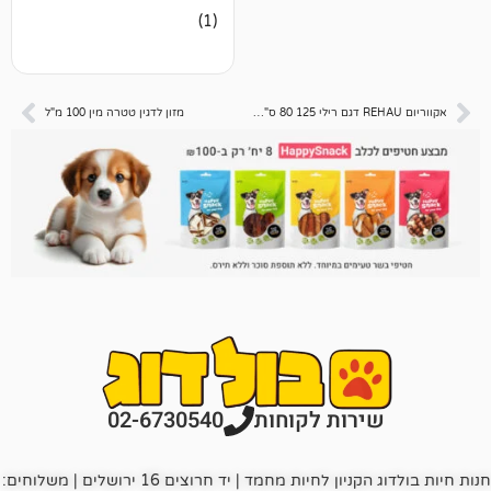
1
מדורג
(1)
3.00
מתוך 5
מבוסס
על
דירוגים
של
אקווריום REHAU דגם רילי 125 80 ס"מ + תאורה
מזון לדגין טטרה מין 100 מ"ל
לקוחות
רות לקוחות
02-6730540
חנות חיות בולדוג הקניון לחיות מחמד | יד חרוצים 16 ירושלים | משלוחים: