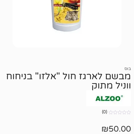
רגז חול "אלזו" בניחוח
וק