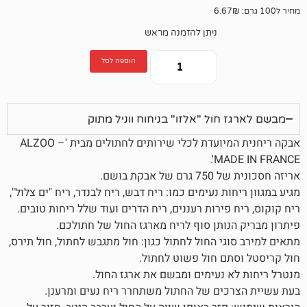
ניתן להזמנה מראש
הוספה לסל
חול "אלזו" בניחוח ווניל מתוק
אבקה ריחנית המיועדת לכלי שירותים לחתולים מבית 'ALZOO –
MAD
ת בושם.
ת נעימים כמו: ריח דבש, ריח לבנדר, ריח "ים צלול",
פירות רעננים, ריח הדרים ועוד שלל ריחות טובים.
נותן סוף לריח מארגז החול של חתולכם.
י החול לחתול כגון: חול מתגבש לחתול, חול תירס,
ם חול פשוט לחתול.
 נעימים ומבשם את ארגז החול.
ים של החתול משתחרר ריח נעים ומרענן.