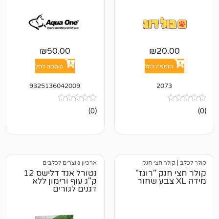
₪
50.00
₪
2
פה לסל
הוספה לסל
9325136042009
20
אין
(0)
ביקורות
 חצי חנק
ארכיון מוצרים לכלבים
קולר חצי חנק "רוגז"
נטורל אנד דלישס 12
ק"ג עוף ורימון ללא
דגנים לגורים