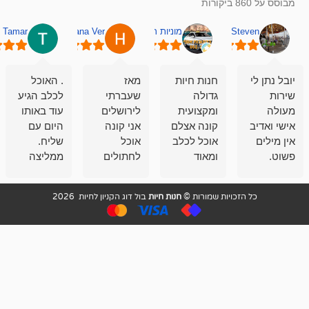
מוניות רחובות אסף
Hana Ver
Tamar
סאן בן 
חנות חיות
מאז
. האוכל
פשוט חווית
גדולה
שעברתי
לכלב הגיע
קנייה שאפו
ומקצועית
לירושלים
עוד באותו
לעוסקים
קונה אצלם
אני קונה
היום עם
במלאכה
אוכל לכלב
אוכל
שליח.
שירות-אמינות-ז
ומאוד
לחתולים
ממליצה
והכי חשוב
מרוצה
וכלבים
מאד!!
איכות
בעיקר
בבולדוג.
שירות מאד
ממליץ
ויות שמורות ©
חנות חיות
בול דוג הקניון לחיות 2026
מהשירות
עובדים שם
מקצועי
בחום
וגם
אנשים
ואדיב ,
מהמחירים
מדהימים ,
מאד
הזולים
שפותרים
נחמדים ,
גם בעיות
מזמינה
הובלה
אצלם
לנחלאות
בקביעות
היכן שאין