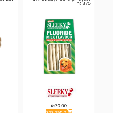
375 גר
₪
70.00
הוספה לסל