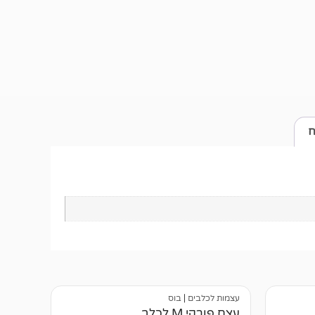
ח
עצמות לכלבים
|
בוס
עצם פורקי M לכלב