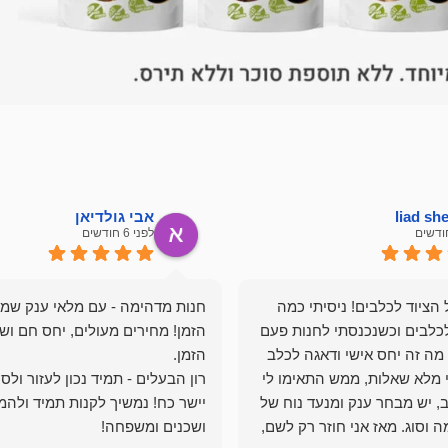
liad s
אבי גולדיאן
לפני 6 חודשים
הציוד לכלבים! ניסיתי כמה
חנות מדהימה - עם מלאי ענק שמ
כלבים וכשנכנסתי לחנות פעם
הזמן! מחירים מעולים, יחס חם ושי
מה זה יחס אישי ודאגה לכלב
י מלא שאלות, ממש התאימו לי
רון הבעלים - תמיד נכון לעזור ולס
, יש מבחר ענק ומנעד נוח של
יישר כח! נמשיך לקנות תמיד ולהמ
 וסוג. מאז אני חוזר רק לשם,
ושכנים ומשפחה!