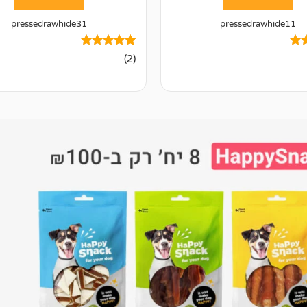
pressedrawhide31
pressedrawhide11
2
מדורגים
(2)
5.00
מתוך 5
מבוסס על
ל
דירוגים של
לקוחות