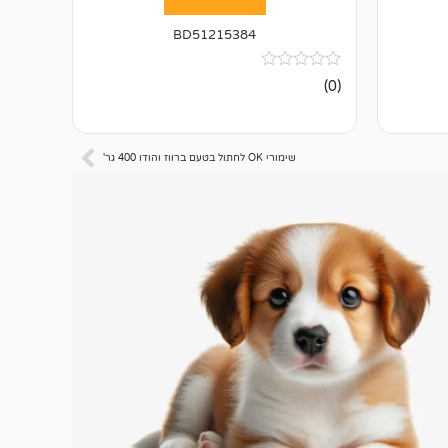
BD51215384
אין
(0)
ביקורות
שימורי OK לחתול בטעם ברווז והודו 400 גר'