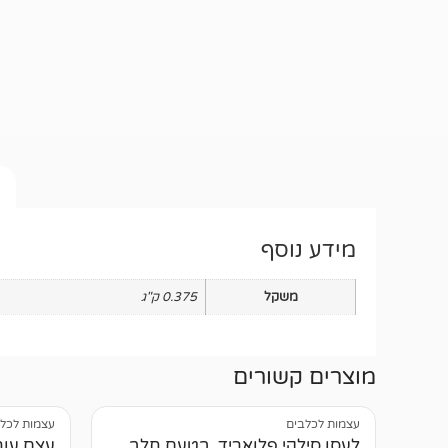
מידע נוסף
משקל
0.375 ק"ג
מוצרים קשורים
עצמות לכלבים
עצמות לכל
לעסן סילקי פלואריד, בטעם חלב
עצם עור דח