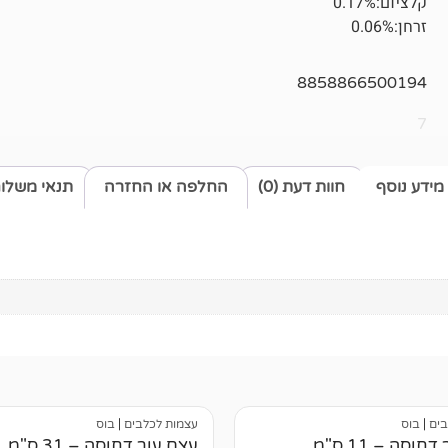
קלציום:0.17%
זרחן:0.06%
8858866500194
7
מידע נוסף
חוות דעת (0)
החלפה או החזרה
תנאי משלו
בים
|
בוס
עצמות לכלבים
|
בוס
וסה – 11 ס"מ
עצם עור דחוסה – 31 ס"מ