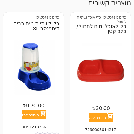
רים
כלי אוכל ושתייה
כלים מפלסטיק
כלי לשתיית מים בריק
מים לחתול/
דיספנסר XL
₪
120.00
₪
3
הוספה לסל
פה לסל
BD51213736
729000