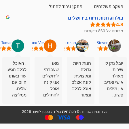
ם
מתקן גירוד לחתול
חיות בירושלים
מוניות רחובות אסף
Hana Ver
Tamar
סאן בן 
חנות חיות
מאז
. האוכל
פשוט חווית
גדולה
שעברתי
לכלב הגיע
קנייה שאפו
ומקצועית
לירושלים
עוד באותו
לעוסקים
קונה אצלם
אני קונה
היום עם
במלאכה
אוכל לכלב
אוכל
שליח.
שירות-אמינות-ז
ומאוד
לחתולים
ממליצה
והכי חשוב
מרוצה
וכלבים
מאד!!
איכות
בעיקר
בבולדוג.
שירות מאד
ממליץ
ויות שמורות ©
חנות חיות
בול דוג הקניון לחיות 2026
מהשירות
עובדים שם
מקצועי
בחום
וגם
אנשים
ואדיב ,
מהמחירים
מדהימים ,
מאד