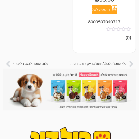
פה לסל
800350
כלי האכלה לכלב/חתול ברייק רזרב דיספנסר S
כלוב הטסה לכלב גוליבר 4