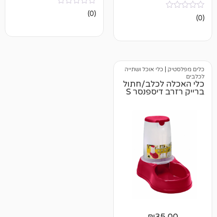
אין
(0)
ביקורות
כלי אוכל ושתייה
לכלב/חתול
יספנסר S
₪
3