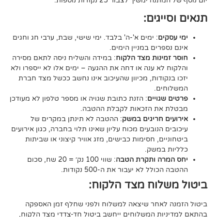
יך לצבור 25 נקודות נוספות.
גים:
ם
: ימים א'-ה' בלבד. ימי שישי, שבת, ערבי חג וחגים
רים במניין הימים.
נות מצד הלקוח
: במידה והשליח ניסה לתאם מסירה
א ענה או דחה את ההגעה – ימים אלו לא ייספרו ולא
ודות, מכיוון שהעיכוב אינו נחשב ככשל מצד חברת
ם.
ויים
: הזנת כתובת שגויה או מספר טלפון לא מעודכן
ת הזכאות לקבלת ההטבה.
 חריגים במשק
: ההטבה לא תינתן במקרים של
הנובעים מכוח עליון שאינו תלוי בחברה, כגון אירועים
ם, חסימות כבישים, מזג אוויר קיצוני או שביתות
במשק.
ה ותקרת הטבה
: שווי 100 נק׳ = 20 שח, סכום
ל לא יעבור את ה-500 נקודות.
וח מצד הלקוח:
אחר שיצאה למשלוח ולפני שחלף זמן האספקה
ת המשלוחים ייחשב ביטול חד-צדדי מצד הלקוח,