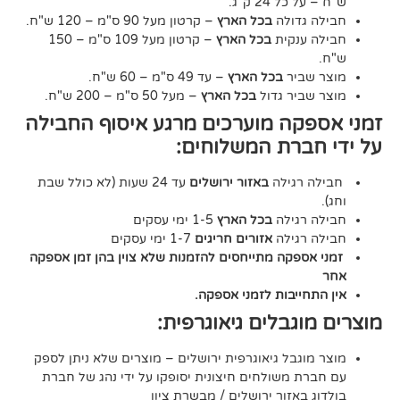
24 ק"ג.
דולה
בכל הארץ
– קרטון מעל 90 ס"מ – 120 ש"ח.
נקית
בכל הארץ
– קרטון מעל 109 ס"מ – 150
יר
בכל הארץ
– עד 49 ס"מ – 60 ש"ח.
יר גדול
בכל הארץ
– מעל 50 ס"מ – 200 ש"ח.
ה מוערכים מרגע איסוף החבילה
רת המשלוחים:
גילה
באזור ירושלים
עד 24 שעות (לא כולל שבת
גילה
בכל הארץ
1-5 ימי עסקים
גילה
אזורים חריגים
1-7 ימי עסקים
קה מתייחסים להזמנות שלא צוין בהן זמן אספקה
יבות לזמני אספקה.
גבלים גיאוגרפית:
בל גיאוגרפית ירושלים – מוצרים שלא ניתן לספק
משולחים חיצונית יסופקו על ידי נהג של חברת
אזור ירושלים / מבשרת ציון