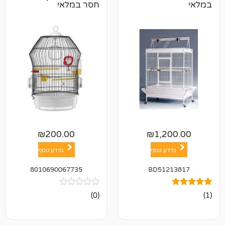
חסר במלאי
₪
200.00
₪
1,2
ע נוסף
מידע נוסף
8010690067735
BD512
אין
(0)
ביקורות