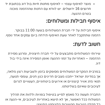
סוף עצמי – לאיסוף
מחנות חיות בול דוג בכתובת יד
. יש לוודא עם החנות שההזמנה מוכנה
געה.
לות ומשלוחים:
די חברת המשלוחים בשעה 11:00 בבוקר.
לאחר שעת האיסוף תידחה ביום עסקים אחד נוסף.
ת:
ים מתבצעים על ידי חברה חיצונית, ומרגע מסירת
ות על זמני ההגעה ואופן המסירה אינה בידי בול
 המשלוחים מסופקים בזמן ולשביעות רצון מלאה,
ל ייתכנו מצבים חריגים כגון חגים, עומסי תנועה,
קיצוניים או אירועים ביטחוניים, העשויים לגרום
ם בשליטתנו.
 מאמץ לסייע בטיפול בפניות וללוות את תהליך
פשר, אך לא תישא באחריות לעיכובים, אי-הגעה או
 מהשירות הלוגיסטי החיצוני.