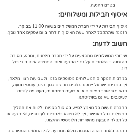
געה.
לות ומשלוחים:
די חברת המשלוחים בשעה 11:00 בבוקר.
לאחר שעת האיסוף תידחה ביום עסקים אחד נוסף.
ת:
ים מתבצעים על ידי חברה חיצונית, ומרגע מסירת
ות על זמני ההגעה ואופן המסירה אינה בידי בול
 המשלוחים מסופקים בזמן ולשביעות רצון מלאה,
ל ייתכנו מצבים חריגים כגון חגים, עומסי תנועה,
קיצוניים או אירועים ביטחוניים, העשויים לגרום
ם בשליטתנו.
 מאמץ לסייע בטיפול בפניות וללוות את תהליך
פשר, אך לא תישא באחריות לעיכובים, אי-הגעה או
 מהשירות הלוגיסטי החיצוני.
ווה הסכמה מלאה ומודעת לכל התנאים המפורטים