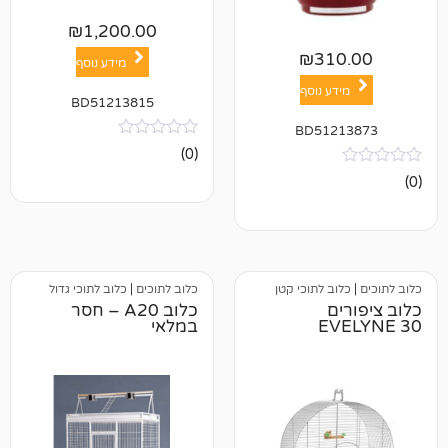
₪
1,200.00
₪
31
מידע נוסף
ע נוסף
BD51213815
BD512
אין
(0)
ביקורות
ב לתוכי קטן
כלוב לתוכים
|
כלוב לתוכי גדול
ם
כלוב A20 – חסר
E
במלאי