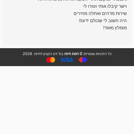
בכל עניין מתי
והשירות פצצה.
ויות שמורות ©
חנות חיות
בול דוג הקניון לחיות 2026