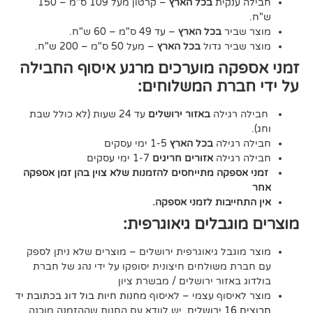
נקית
בכל הארץ
– קרטון מעל 109 ס"מ – 150
יר
בכל הארץ
– עד 49 ס"מ – 60 ש"ח.
יר גדול
בכל הארץ
– מעל 50 ס"מ – 200 ש"ח.
ה מוערכים מרגע איסוף החבילה
רת המשלוחים:
גילה
באזור ירושלים
עד 24 שעות (לא כולל שבת
גילה
בכל הארץ
1-5 ימי עסקים
גילה
אזורים חריגים
1-7 ימי עסקים
קה מתייחסים להזמנות שלא צוין בהן זמן אספקה
יבות לזמני אספקה.
גבלים גיאוגרפית:
בל גיאוגרפית ירושלים – מוצרים שלא ניתן לספק
משולחים חיצונית יסופקו על ידי נהג של חברת
אזור ירושלים / מבשרת ציון
סוף עצמי – לאיסוף
מחנות חיות בול דוג בכתובת יד
. יש לוודא עם החנות שההזמנה מוכנה