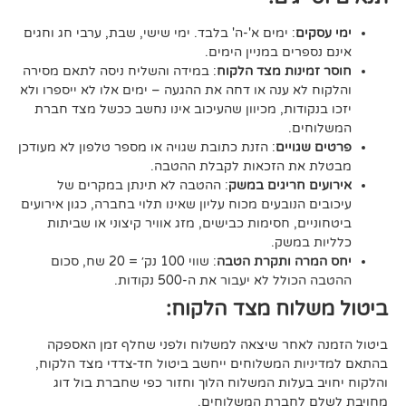
ם
: ימים א'-ה' בלבד. ימי שישי, שבת, ערבי חג וחגים
רים במניין הימים.
נות מצד הלקוח
: במידה והשליח ניסה לתאם מסירה
א ענה או דחה את ההגעה – ימים אלו לא ייספרו ולא
ודות, מכיוון שהעיכוב אינו נחשב ככשל מצד חברת
ם.
ויים
: הזנת כתובת שגויה או מספר טלפון לא מעודכן
ת הזכאות לקבלת ההטבה.
 חריגים במשק
: ההטבה לא תינתן במקרים של
הנובעים מכוח עליון שאינו תלוי בחברה, כגון אירועים
ם, חסימות כבישים, מזג אוויר קיצוני או שביתות
במשק.
ה ותקרת הטבה
: שווי 100 נק׳ = 20 שח, סכום
ל לא יעבור את ה-500 נקודות.
וח מצד הלקוח:
אחר שיצאה למשלוח ולפני שחלף זמן האספקה
ת המשלוחים ייחשב ביטול חד-צדדי מצד הלקוח,
עלות המשלוח הלוך וחזור כפי שחברת בול דוג
לחברת המשלוחים.