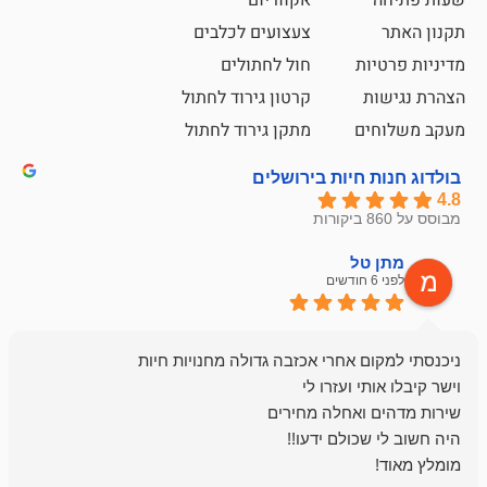
צעצועים לכלבים
ת
חול לחתולים
קרטון גירוד לחתול
ם
מתקן גירוד לחתול
חיות בירושלים
ל
mazor
לפני 6 חודשים
אחלה חנות ,א
בכל עניין מתי
והשירות פצצה.