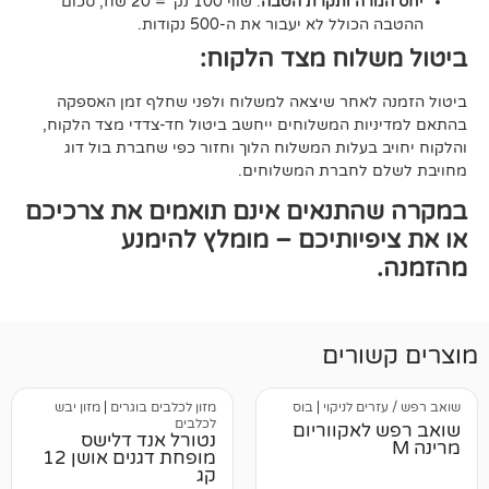
ה ותקרת הטבה
: שווי 100 נק׳ = 20 שח, סכום
ל לא יעבור את ה-500 נקודות.
וח מצד הלקוח:
אחר שיצאה למשלוח ולפני שחלף זמן האספקה
ת המשלוחים ייחשב ביטול חד-צדדי מצד הלקוח,
עלות המשלוח הלוך וחזור כפי שחברת בול דוג
לחברת המשלוחים.
תנאים אינם תואמים את צרכיכם
יותיכם – מומלץ להימנע
רים
 לניקוי
|
בוס
מזון לכלבים בוגרים
|
מזון יבש
לכלבים
אקווריום
נטורל אנד דלישס
מופחת דגנים אושן 12
קג