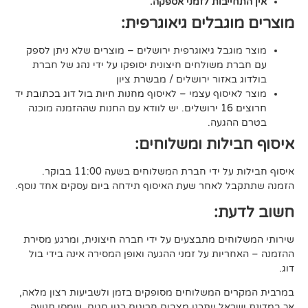
יבות לזמני אספקה.
גבלים גיאוגרפית:
בל גיאוגרפית ירושלים – מוצרים שלא ניתן לספק
משולחים חיצונית יסופקו על ידי נהג של חברת
אזור ירושלים / מבשרת ציון
סוף עצמי – לאיסוף
מחנות חיות בול דוג בכתובת יד
. יש לוודא עם החנות שההזמנה מוכנה
געה.
לות ומשלוחים:
די חברת המשלוחים בשעה 11:00 בבוקר.
לאחר שעת האיסוף תידחה ביום עסקים אחד נוסף.
ת:
ים מתבצעים על ידי חברה חיצונית, ומרגע מסירת
ות על זמני ההגעה ואופן המסירה אינה בידי בול
 המשלוחים מסופקים בזמן ולשביעות רצון מלאה,
ל ייתכנו מצבים חריגים כגון חגים, עומסי תנועה,