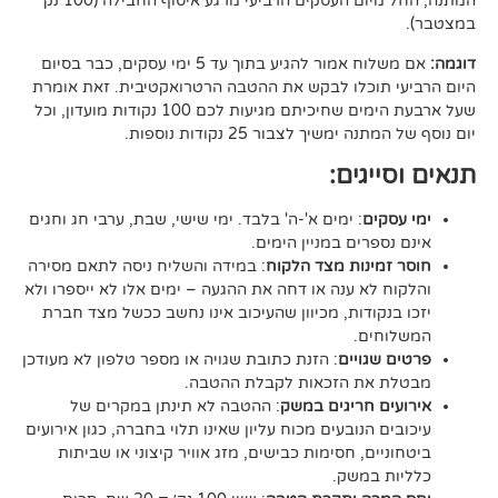
המתנה, החל מיום העסקים הרביעי מרגע איסוף החבילה (100 נק
אם משלוח אמור להגיע בתוך עד 5 ימי עסקים, כבר בסיום
וכלו לבקש את ההטבה הרטרואקטיבית. זאת אומרת
שעל ארבעת הימים שחיכיתם מגיעות לכם 100 נקודות מועדון, וכל
יך לצבור 25 נקודות נוספות.
גים:
ם
: ימים א'-ה' בלבד. ימי שישי, שבת, ערבי חג וחגים
רים במניין הימים.
נות מצד הלקוח
: במידה והשליח ניסה לתאם מסירה
א ענה או דחה את ההגעה – ימים אלו לא ייספרו ולא
ודות, מכיוון שהעיכוב אינו נחשב ככשל מצד חברת
ם.
ויים
: הזנת כתובת שגויה או מספר טלפון לא מעודכן
ת הזכאות לקבלת ההטבה.
 חריגים במשק
: ההטבה לא תינתן במקרים של
הנובעים מכוח עליון שאינו תלוי בחברה, כגון אירועים
ם, חסימות כבישים, מזג אוויר קיצוני או שביתות
במשק.