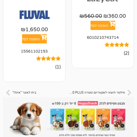
₪
560.00
פה לסל
₪
1,650.00
601021
הוספה לסל
15561102193
1
מדורג
(1)
5.00
מתוך 5
מבוסס על
דירוגים של
לקוחות
פילטר חיצוני לאקווריום טטרה EX1200 PLUS
בית לאוגר "איגלו"