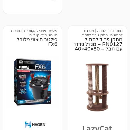
5.00
מתוך 5
מבוסס על
דירוגים של
לקוחות
 | מגרדת
פילטר חיצוני לאקווריום
|
מוצרים
ירוד לחתול
חשמליים לאקווריום
לחתול
פילטר חיצוני פלובל
RN0 – מגדל גירוד
FX6
עם חבל – 80×40×40