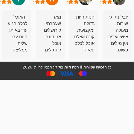
חנות חיות
מאז
. האוכל
פשוט חווית
גדולה
שעברתי
לכלב הגיע
קנייה שאפו
ומקצועית
לירושלים
עוד באותו
לעוסקים
קונה אצלם
אני קונה
היום עם
במלאכה
אוכל לכלב
אוכל
שליח.
שירות-אמינות-ז
ומאוד
לחתולים
ממליצה
והכי חשוב
מרוצה
וכלבים
מאד!!
איכות
בעיקר
בבולדוג.
שירות מאד
ממליץ
ויות שמורות ©
חנות חיות
בול דוג הקניון לחיות 2026
מהשירות
עובדים שם
מקצועי
בחום
וגם
אנשים
ואדיב ,
מהמחירים
מדהימים ,
מאד
הזולים
שפותרים
נחמדים ,
גם בעיות
מזמינה
הובלה
אצלם
לנחלאות
בקביעות
היכן שאין
חניה...
ממליצה