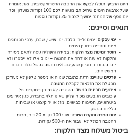
וכלו לבקש את ההטבה הרטרואקטיבית. זאת אומרת
שעל ארבעת הימים שחיכיתם מגיעות לכם 100 נקודות מועדון, וכל
יך לצבור 25 נקודות נוספות.
גים:
ם
: ימים א'-ה' בלבד. ימי שישי, שבת, ערבי חג וחגים
רים במניין הימים.
נות מצד הלקוח
: במידה והשליח ניסה לתאם מסירה
א ענה או דחה את ההגעה – ימים אלו לא ייספרו ולא
ודות, מכיוון שהעיכוב אינו נחשב ככשל מצד חברת
ם.
ויים
: הזנת כתובת שגויה או מספר טלפון לא מעודכן
ת הזכאות לקבלת ההטבה.
 חריגים במשק
: ההטבה לא תינתן במקרים של
הנובעים מכוח עליון שאינו תלוי בחברה, כגון אירועים
ם, חסימות כבישים, מזג אוויר קיצוני או שביתות
במשק.
ה ותקרת הטבה
: שווי 100 נק׳ = 20 שח, סכום
ל לא יעבור את ה-500 נקודות.
וח מצד הלקוח: