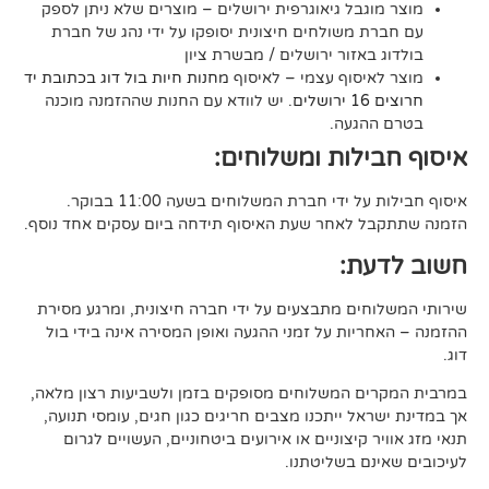
בל גיאוגרפית ירושלים – מוצרים שלא ניתן לספק
משולחים חיצונית יסופקו על ידי נהג של חברת
אזור ירושלים / מבשרת ציון
סוף עצמי – לאיסוף
מחנות חיות בול דוג בכתובת יד
. יש לוודא עם החנות שההזמנה מוכנה
געה.
לות ומשלוחים:
די חברת המשלוחים בשעה 11:00 בבוקר.
לאחר שעת האיסוף תידחה ביום עסקים אחד נוסף.
ת:
ים מתבצעים על ידי חברה חיצונית, ומרגע מסירת
ות על זמני ההגעה ואופן המסירה אינה בידי בול
 המשלוחים מסופקים בזמן ולשביעות רצון מלאה,
ל ייתכנו מצבים חריגים כגון חגים, עומסי תנועה,
קיצוניים או אירועים ביטחוניים, העשויים לגרום
ם בשליטתנו.