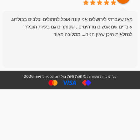
רושלים אני קונה אוכל לחתולים וכלבים בבולדוג.
החנות שלי לכל
שים מדהימים , שפותרים גם בעיות הובלה
וכשנכנסתי לח
שאין חניה... ממליצה מאוד
לכלב שלי, שא
לכלב, יש מבחר
אני חוזר רק ל
ויות שמורות ©
חנות חיות
בול דוג הקניון לחיות 2026