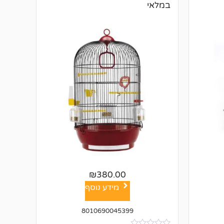
במלאי
₪
380.00
מידע נוסף
8010690045399