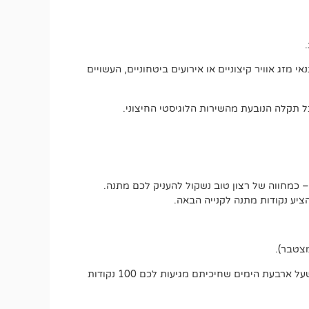
מזג אוויר קיצוניים או אירועים ביטחוניים, העשויים
 תקלה הנובעת מהשירות הלוגיסטי החיצוני.
 כמחווה של רצון טוב נשקול להעניק לכם מתנה.
יע נקודות מתנה לקנייה הבאה.
אם משלוח אמור להגיע בתוך עד 5 ימי עסקים, כבר בסיום היום הרביעי תוכלו לבקש את ההטבה הרטרואקטיבית. זאת אומרת שעל ארבעת הימים שחיכיתם מגיעות לכם 100 נקודות