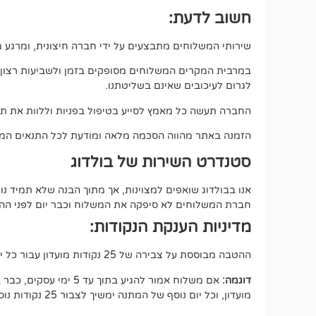
חשוב לדעת:
שירותי המשלוחים מתבצעים על ידי חברה חיצונית, ומרגע מס
במרבית המקרים המשלוחים מסופקים בזמן ולשביעות רצון מלאה
לגרום לעיכובים שאינם בשליטתנו.
החברה תעשה כל מאמץ לסייע בטיפול בפניות וללוות את תה
הזמנה באתר מהווה הסכמה מלאה ומודעת לכל התנאים המפ
סטנדרט השירות של בולדוג
אנו בבולדוג שואפים למצוינות, אך מתוך הבנה שלא תמיד 
חברת המשלוחים לא סיפקה את המשלוח וכבר יום לפני ההתחי
מדיניות הענקת הנקודות:
ההטבה מבוססת על צבירה של 25 נקודות מועדון עבור כל יום של המתנה, החל מיום העסקים הרביעי מרגע איסוף החבילה (100 נק במצטבר).
דוגמה:
מועדון, וכל יום נוסף של המתנה ימשיך לצבור 25 נקודות נוספות.