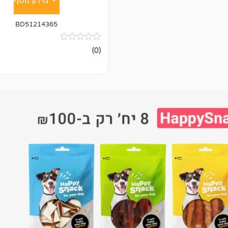
מידע נוסף
BD51214365
אין
(0)
ביקורות