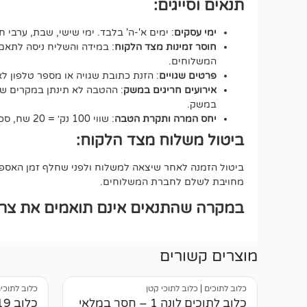
תנאים וסייגים:
ימי עסקים
: ימים א'-ה' בלבד. ימי שישי, שבת, ערבי ח
חוסר זמינות מצד הלקוח
: במידה והשליח ניסה לתאם 
המשלוחים.
פרטים שגויים
: הזנת כתובת שגויה או מספר טלפון 
אירועים חריגים במשק
: ההטבה לא תינתן במקרים של ע
במשק.
יחס המרה ותקרת הטבה
: שווי 100 נק׳ = 20 שח, סכום ההטבה הכולל לא יעבור את ה-500 נקודות.
ביטול משלוח מצד הלקוח:
ביטול הזמנה לאחר שיצאה למשלוח ולפני שחלף זמן האספקה
מחויבת לשלם לחברת המשלוחים.
במקרה שהתנאים אינם תואמים את צרכי
מוצרים קשורים
כלוב לתוכים
|
כלוב לתוכי קטן
כלוב לתוכי
כלוב לתוכים לונה 1 – חסר במלאי
כלוב A19