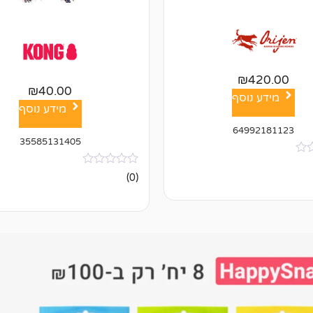
₪
420.00
₪
40.00
מידע נוסף
מידע נוסף
64992181123
35585131405
אין
(0)
ביקורות