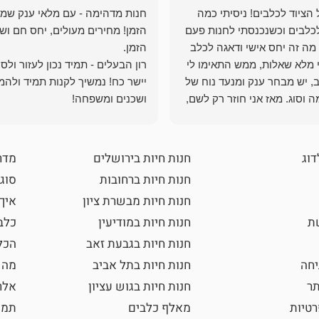
הציוד לכלבים! ניסיתי כמה
חנות מדהימה - עם מלאי ענק שמ
כלבים וכשנכנסתי לחנות פעם
הזמן! מחירים מעולים, יחס חם ושי
מה זה יחס אישי ודאגה לכלב
י מלא שאלות, ממש התאימו לי
רון הבעלים - תמיד נכון לעזור ולס
, יש מבחר ענק ומנעד נוח של
יישר כח! נמשיך לקנות תמיד ולהמ
 וסוג. מאז אני חוזר רק לשם,
ושכנים ומשפחה!
 ואני עוד יותר ❤️
דוג
חנות חיות בירושלים
מדר
חנות חיות ברחובות
סוגי
חנות חיות מבשרת ציון
איך
שת
חנות חיות במודיעין
כלב
חנות חיות בגבעת זאב
הכל
חה
חנות חיות בתל אביב
מה 
תר
חנות חיות בגוש עציון
אלר
רטיות
מאלף כלבים
תמו