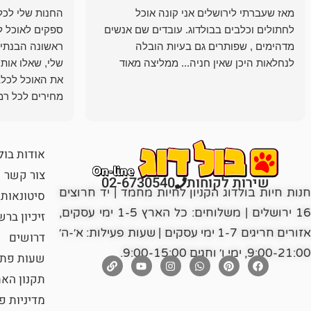
מאז שעברתי לירושלים אני קונה אוכל
החנות שלי לכל 
לחתולים וכלבים בבולדוג. עובדים שם אנשים
ספקים לאוכל ל
מדהימים , שפותרים גם בעיות הובלה
ראשונה הבנתי 
לנחלאות היכן שאין חניה... ממליצה מאוד
שלי, שאלו אות
את האוכל לכלב
מחירים לכל רמה
הכלב שלי מרוצה
אודות בול
צור קשר
שירות לקוחות
02-6730540
חנות חיות בולדוג הקניון לחיות מחמד | יד חרוצים
סיטונאות
16 ירושלים | משלוחים: כל הארץ 1-5 ימי עסקים,
זיכיון בר
אזורים חריגים 1-7 ימי עסקים | שעות פעילות: א׳-ה׳
דרושים
9:00-21:00, ימי ו׳ וחגים 9:00-15:00.
שעות פתי
תקנון הא
מדיניות פ