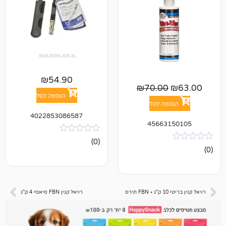
₪
54.90
₪
70.00
הוספה לסל
פה לסל
4022853086587
45663
אין
(0)
ביקורות
ס
רויאל קנין FBN סיאמי 4 ק"ג