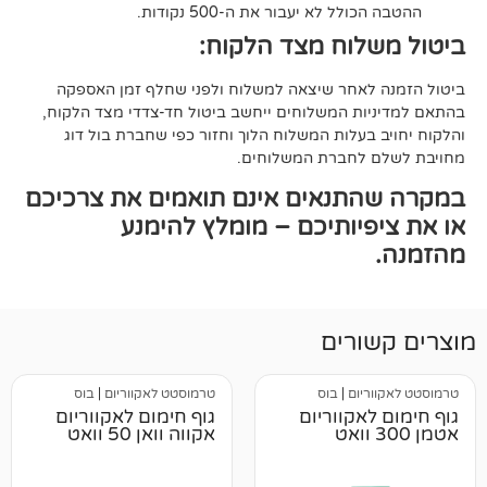
ל לא יעבור את ה-500 נקודות.
וח מצד הלקוח:
אחר שיצאה למשלוח ולפני שחלף זמן האספקה
ת המשלוחים ייחשב ביטול חד-צדדי מצד הלקוח,
עלות המשלוח הלוך וחזור כפי שחברת בול דוג
לחברת המשלוחים.
תנאים אינם תואמים את צרכיכם
יותיכם – מומלץ להימנע
רים
יום
|
בוס
טרמוסטט לאקווריום
|
בוס
אקווריום
גוף חימום לאקווריום
אקווה וואן 50 וואט