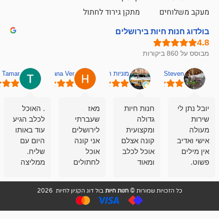
ם
מתקן גירוד לחתול
חיות בירושלים
מוניות רחובות אסף
Hana Ver
Tamar
סאן בן 
חנות חיות
מאז
. האוכל
פשוט חווית
גדולה
שעברתי
לכלב הגיע
קנייה שאפו
ומקצועית
לירושלים
עוד באותו
לעוסקים
קונה אצלם
אני קונה
היום עם
במלאכה
אוכל לכלב
אוכל
שליח.
שירות-אמינות-ז
ומאוד
לחתולים
ממליצה
והכי חשוב
מרוצה
וכלבים
מאד!!
איכות
בעיקר
בבולדוג.
שירות מאד
ממליץ
ויות שמורות ©
חנות חיות
בול דוג הקניון לחיות 2026
מהשירות
עובדים שם
מקצועי
בחום
וגם
אנשים
ואדיב ,
מהמחירים
מדהימים ,
מאד