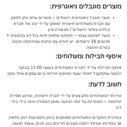
גבלים גיאוגרפית:
בל גיאוגרפית ירושלים – מוצרים שלא ניתן לספק
משולחים חיצונית יסופקו על ידי נהג של חברת
אזור ירושלים / מבשרת ציון
סוף עצמי – לאיסוף
מחנות חיות בול דוג בכתובת יד
. יש לוודא עם החנות שההזמנה מוכנה
געה.
לות ומשלוחים:
די חברת המשלוחים בשעה 11:00 בבוקר.
לאחר שעת האיסוף תידחה ביום עסקים אחד נוסף.
ת:
ים מתבצעים על ידי חברה חיצונית, ומרגע מסירת
ות על זמני ההגעה ואופן המסירה אינה בידי בול
 המשלוחים מסופקים בזמן ולשביעות רצון מלאה,
ל ייתכנו מצבים חריגים כגון חגים, עומסי תנועה,