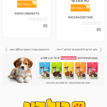
₪
16
הוספה לסל
פה לסל
4004218606470
400194
אין
(0)
ביקורות
כלוב לצ'ינצ'ילה/חמוס על גלגלים "רויאל" 95 ס"מ
טרמוסטט טטרה לאווקריום 100 וואט