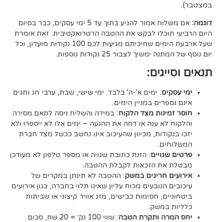
אם משלוח אמור להגיע בתוך עד 5 ימי עסקים, כבר בסיום
וכלו לבקש את ההטבה הרטרואקטיבית. זאת אומרת
שעל ארבעת הימים שחיכיתם מגיעות לכם 100 נקודות מועדון, וכל
יך לצבור 25 נקודות נוספות.
גים:
ם
: ימים א'-ה' בלבד. ימי שישי, שבת, ערבי חג וחגים
רים במניין הימים.
נות מצד הלקוח
: במידה והשליח ניסה לתאם מסירה
א ענה או דחה את ההגעה – ימים אלו לא ייספרו ולא
ודות, מכיוון שהעיכוב אינו נחשב ככשל מצד חברת
ם.
ויים
: הזנת כתובת שגויה או מספר טלפון לא מעודכן
ת הזכאות לקבלת ההטבה.
 חריגים במשק
: ההטבה לא תינתן במקרים של
הנובעים מכוח עליון שאינו תלוי בחברה, כגון אירועים
ם, חסימות כבישים, מזג אוויר קיצוני או שביתות
במשק.
ה ותקרת הטבה
: שווי 100 נק׳ = 20 שח, סכום