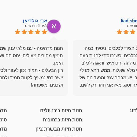
liad s
אבי גולדיאן
לפני 6 חודשים
הציוד לכלבים! ניסיתי כמה
חנות מדהימה - עם מלאי ענק שמ
כלבים וכשנכנסתי לחנות פעם
הזמן! מחירים מעולים, יחס חם ושי
מה זה יחס אישי ודאגה לכלב
י מלא שאלות, ממש התאימו לי
רון הבעלים - תמיד נכון לעזור ולס
, יש מבחר ענק ומנעד נוח של
יישר כח! נמשיך לקנות תמיד ולהמ
 וסוג. מאז אני חוזר רק לשם,
ושכנים ומשפחה!
 ואני עוד יותר ❤️
דוג
חנות חיות בירושלים
מדר
חנות חיות ברחובות
סוגי
חנות חיות מבשרת ציון
מדרי