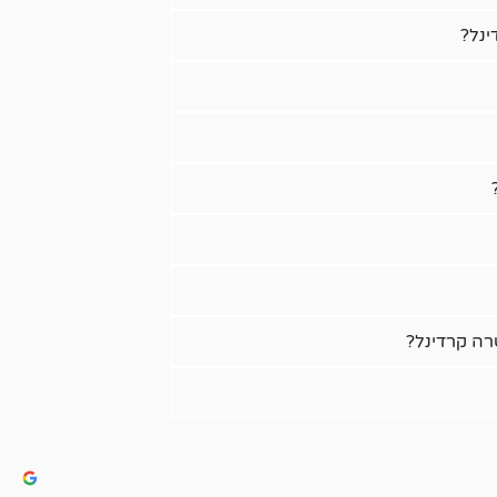
ינל?
רה קרדינל?