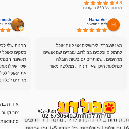
4.8
מבוסס על 860 ביקורות
hemesh
Hana Ver
לפני 5 חודשים
לפני 6 חודשים
מאז שעברתי לירושלים אני קונה אוכל
החנות שלי לכל 
לחתולים וכלבים בבולדוג. עובדים שם אנשים
ספקים לאוכל ל
מדהימים , שפותרים גם בעיות הובלה
ראשונה הבנתי 
לנחלאות היכן שאין חניה... ממליצה מאוד
שלי, שאלו אות
את האוכל לכלב
מחירים לכל רמה
הכלב שלי מרוצה
אודות בול
צור קשר
שירות לקוחות
02-6730540
חנות חיות בולדוג הקניון לחיות מחמד | יד חרוצים
סיטונאות
16 ירושלים | משלוחים: כל הארץ 1-5 ימי עסקים,