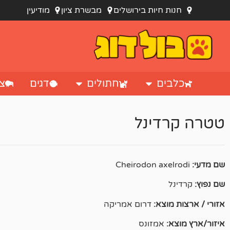
לתוכן
חנות חיות בירושלים
מבשרת ציון
מודיעין
כלבים
חתולים
דגים
צי
טטרה קרדינל
שם מדעי:
Cheirodon axelrodi
שם נפוץ:
קרדינל
אזורי / ארצות מוצא:
דרום אמריקה
איזור/ארץ מוצא:
אמזונס