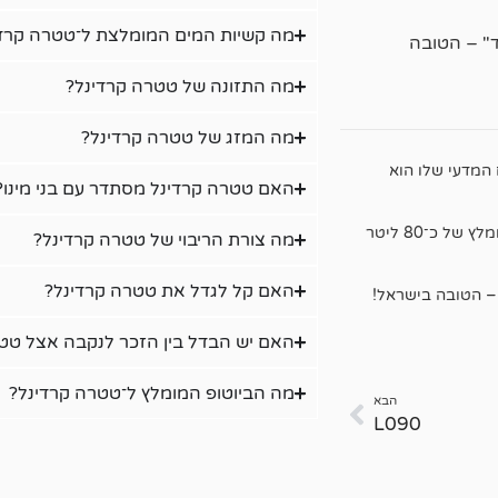
מה קשיות המים המומלצת ל־טטרה קרד
ד" – הטובה
מה התזונה של טטרה קרדינל?
מה המזג של טטרה קרדינל?
 המדעי שלו הוא
האם טטרה קרדינל מסתדר עם בני מינו?
מוצאו מדרום אמריקה. גודל מקסימלי של כ־5 סנטימטר. נפח אקווריום מומלץ של כ־80 ליטר
מה צורת הריבוי של טטרה קרדינל?
האם קל לגדל את טטרה קרדינל?
 – הטובה בישראל!
האם יש הבדל בין הזכר לנקבה אצל טט
מה הביוטופ המומלץ ל־טטרה קרדינל?
הבא
L090