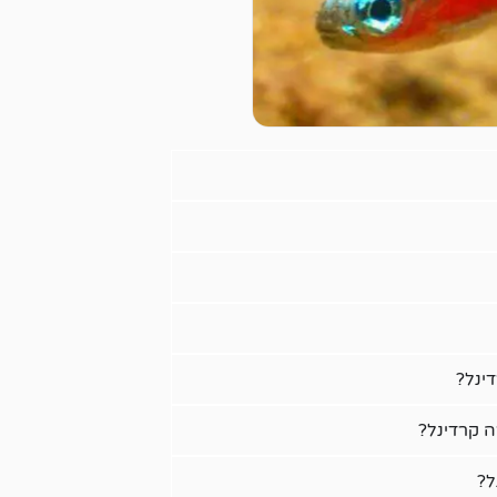
ינל?
 קרדינל?