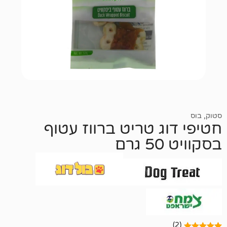
ג טריט ברווז עטוף
ם