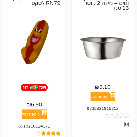
ומים – מידה 2 קוטר
RN79 לטקס
₪
9
פה לסל
₪
6.90
972533
הוספה לסל
6010218124171