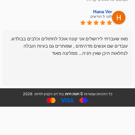
emesh
Han
לפני 6 חודשים
רושלים אני קונה אוכל לחתולים וכלבים בבולדוג.
החנות שלי לכל
שים מדהימים , שפותרים גם בעיות הובלה
וכשנכנסתי לח
שאין חניה... ממליצה מאוד
לכלב שלי, שא
לכלב, יש מבחר
אני חוזר רק ל
ויות שמורות ©
חנות חיות
בול דוג הקניון לחיות 2026