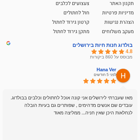
צעצועים לכלבים
ת
חול לחתולים
קרטון גירוד לחתול
ם
מתקן גירוד לחתול
חיות בירושלים
emesh
Han
לפני 6 חודשים
רושלים אני קונה אוכל לחתולים וכלבים בבולדוג.
החנות שלי לכל
שים מדהימים , שפותרים גם בעיות הובלה
וכשנכנסתי לח
שאין חניה... ממליצה מאוד
לכלב שלי, שא
לכלב, יש מבחר
אני חוזר רק ל