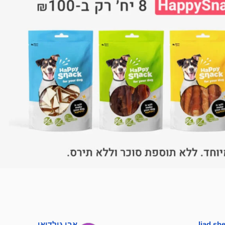
liad s
אבי גולדיאן