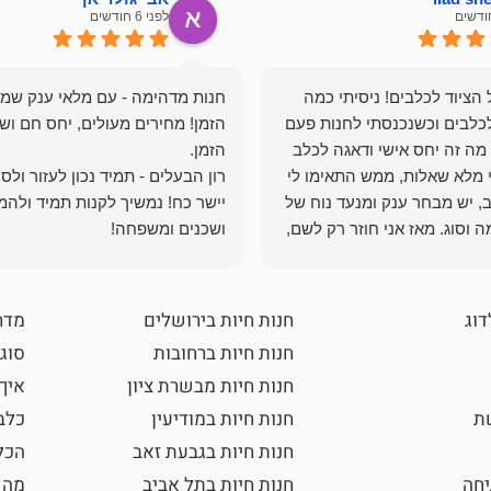
לפני 6 חודשים
הציוד לכלבים! ניסיתי כמה
חנות מדהימה - עם מלאי ענק שמ
כלבים וכשנכנסתי לחנות פעם
הזמן! מחירים מעולים, יחס חם ושי
מה זה יחס אישי ודאגה לכלב
י מלא שאלות, ממש התאימו לי
רון הבעלים - תמיד נכון לעזור ולס
, יש מבחר ענק ומנעד נוח של
יישר כח! נמשיך לקנות תמיד ולהמ
 וסוג. מאז אני חוזר רק לשם,
ושכנים ומשפחה!
 ואני עוד יותר ❤️
דוג
חנות חיות בירושלים
מדר
חנות חיות ברחובות
סוגי
חנות חיות מבשרת ציון
איך
שת
חנות חיות במודיעין
כלב
חנות חיות בגבעת זאב
הכל
חה
חנות חיות בתל אביב
מה 