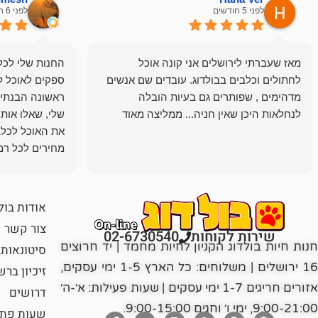
לפני 5 חודשים
לפני 6 חודשים
מאז שעברתי לירושלים אני קונה אוכל
החנות שלי לכל 
לחתולים וכלבים בבולדוג. עובדים שם אנשים
ספקים לאוכל ל
מדהימים , שפותרים גם בעיות הובלה
ראשונה הבנתי 
לנחלאות היכן שאין חניה... ממליצה מאוד
שלי, שאלו אות
את האוכל לכלב
מחירים לכל רמה
הכלב שלי מרוצה
אודות בול
צור קשר
שירות לקוחות
02-6730540
חנות חיות בולדוג הקניון לחיות מחמד | יד חרוצים
סיטונאות
16 ירושלים | משלוחים: כל הארץ 1-5 ימי עסקים,
זיכיון בר
אזורים חריגים 1-7 ימי עסקים | שעות פעילות: א׳-ה׳
דרושים
9:00-21:00, ימי ו׳ וחגים 9:00-15:00.
שעות פתי