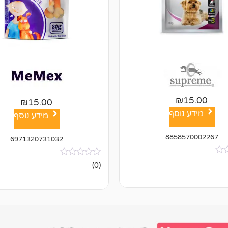
₪
15.00
₪
15.00
מידע נוסף
מידע נוסף
8858570002267
6971320731032
אין
(0)
ביקורות