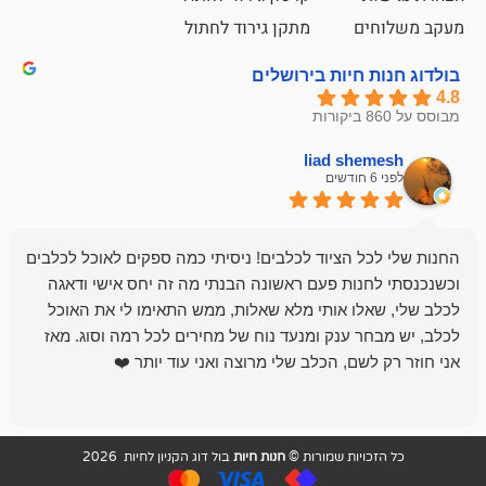
ם
מתקן גירוד לחתול
חיות בירושלים
liad sh
אבי ג
לפני 6 חודשים
 הציוד לכלבים! ניסיתי כמה ספקים לאוכל לכלבים
חנות מדהימה 
נות פעם ראשונה הבנתי מה זה יחס אישי ודאגה
לו אותי מלא שאלות, ממש התאימו לי את האוכל
רון הבעלים - ת
 ענק ומנעד נוח של מחירים לכל רמה וסוג. מאז
לקנות תמיד ו
שם, הכלב שלי מרוצה ואני עוד יותר ❤️
ויות שמורות ©
חנות חיות
בול דוג הקניון לחיות 2026