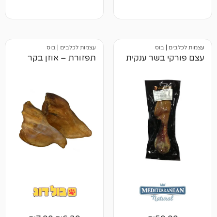
5.00
מתוך 5
מבוסס על
דירוגים של
לקוחות
וס
עצמות לכלבים
|
בוס
בשר ענקית
תפזורת – אוזן בקר